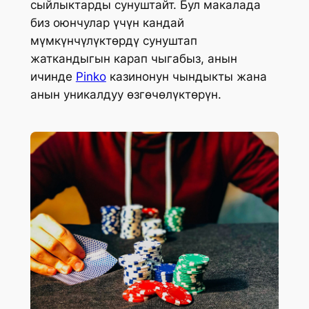
сыйлыктарды сунуштайт. Бул макалада
биз оюнчулар үчүн кандай
мүмкүнчүлүктөрдү сунуштап
жаткандыгын карап чыгабыз, анын
ичинде
Pinko
казинонун чындыкты жана
анын уникалдуу өзгөчөлүктөрүн.