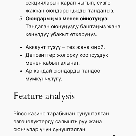
секцияларын карап чыгып, сизге
жаккан оюндарыңызды тандаңыз.
Оюндарыңыз менен ойнотуңуз:
Тандаган оюнуңузду баштаңыз жана
көңүлдүү убакыт өткөрүңүз.
Аккаунт түзүү – тез жана оңой.
Депозиттер жогорку коопсуздук
менен кабыл алынат.
Ар кандай оюндарды тандоо
мүмкүнчүлүгү.
Feature analysis
Pinco казино тарабынан сунушталган
өзгөчөлүктөрдү салыштыруу жана
оюнчулар үчүн сунушталган