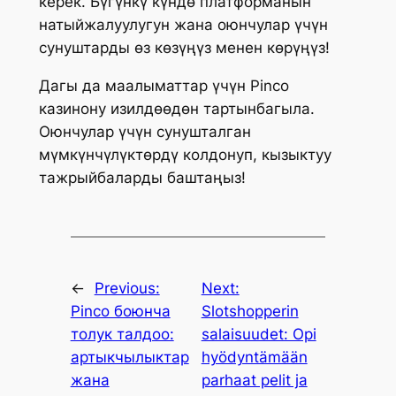
керек. Бүгүнкү күндө платформанын
натыйжалуулугун жана оюнчулар үчүн
сунуштарды өз көзүңүз менен көрүңүз!
Дагы да маалыматтар үчүн Pinco
казинону изилдөөдөн тартынбагыла.
Оюнчулар үчүн сунушталган
мүмкүнчүлүктөрдү колдонуп, кызыктуу
тажрыйбаларды баштаңыз!
←
Previous:
Next:
Pinco боюнча
Slotshopperin
толук талдоо:
salaisuudet: Opi
артыкчылыктар
hyödyntämään
жана
parhaat pelit ja