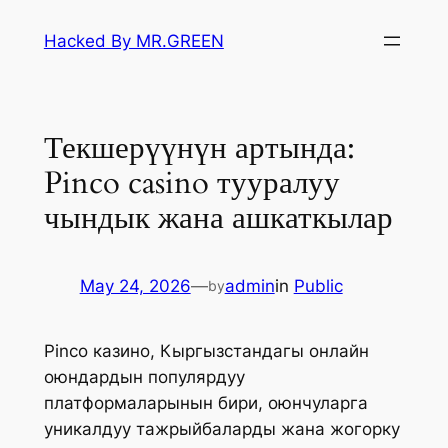
Skip
Hacked By MR.GREEN
to
content
Текшерүүнүн артында:
Pinco casino тууралуу
чындык жана ашкаткылар
May 24, 2026
—
admin
in
Public
by
Pinco казино, Кыргызстандагы онлайн
оюндардын популярдуу
платформаларынын бири, оюнчуларга
уникалдуу тажрыйбаларды жана жогорку