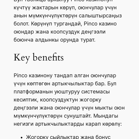
күчтүү жактарын көрүп, оюнчулар үчүн
анын мүмкүнчүлүктөрүн салыштырсаңыз
болот. Көрүнүп тургандай, Pinco казино
оюндар жана коопсуздук деңгээли
боюнча алдынкы орунда турат.
Key benefits
Pinco казинону тандап алган оюнчулар
үчүн көптөгөн артыкчылыктар бар. Бул
платформанын уюштуруу системасы
кесиптик, коопсуздуктун жогорку
деңгээли жана оюнчулар үчүн мыкты оюн
мүмкүнчүлүктөрүн сунуштайт. Мындагы
негизги артыкчылыктарды карап көрөлү:
Жогорку сыйлыктар жана бонус