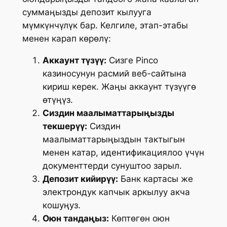
суммаңызды депозит кылууга
мүмкүнчүлүк бар. Келгиле, этап-этабы
менен карап көрөлү:
Аккаунт түзүү:
Сизге Pinco
казиносунун расмий веб-сайтына
кириш керек. Жаңы аккаунт түзүүгө
өтүңүз.
Сиздин маалыматтарыңызды
текшерүү:
Сиздин
маалыматтарыңыздын тактыгын
менен катар, идентификациялоо үчүн
документтерди сунуштоо зарыл.
Депозит кийирүү:
Банк картасы же
электрондук капчык аркылуу акча
кошуңуз.
Оюн тандаңыз:
Көптөгөн оюн