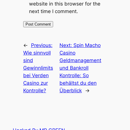
website in this browser for the
next time I comment.
←
Previous:
Next:
Spin Macho
Wie sinnvoll
Casino
sind
Geldmanagement
Gewinnlimits
und Bankroll
bei Verden
Kontrolle: So
Casino zur
behältst du den
Kontrolle?
Überblick
→