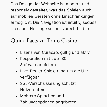
Das Design der Webseite ist modern und
responsiv gestaltet, was das Spielen auch
auf mobilen Geräten ohne Einschränkungen
ermöglicht. Die Navigation ist intuitiv, sodass
sich auch Neulinge schnell zurechtfinden.
Quick Facts zu Trino Casino:
Lizenz von Curacao, gültig und aktiv
Kooperation mit über 30
Softwareanbietern
Live-Dealer-Spiele rund um die Uhr
verfügbar
SSL-Verschlüsselung schützt
Nutzerdaten
Mehrere Sprachen und
Zahlungsoptionen angeboten