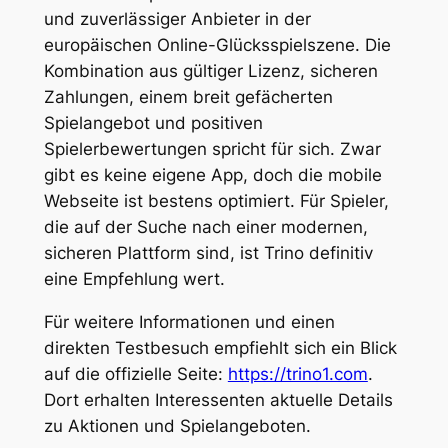
und zuverlässiger Anbieter in der
europäischen Online-Glücksspielszene. Die
Kombination aus gültiger Lizenz, sicheren
Zahlungen, einem breit gefächerten
Spielangebot und positiven
Spielerbewertungen spricht für sich. Zwar
gibt es keine eigene App, doch die mobile
Webseite ist bestens optimiert. Für Spieler,
die auf der Suche nach einer modernen,
sicheren Plattform sind, ist Trino definitiv
eine Empfehlung wert.
Für weitere Informationen und einen
direkten Testbesuch empfiehlt sich ein Blick
auf die offizielle Seite:
https://trino1.com
.
Dort erhalten Interessenten aktuelle Details
zu Aktionen und Spielangeboten.