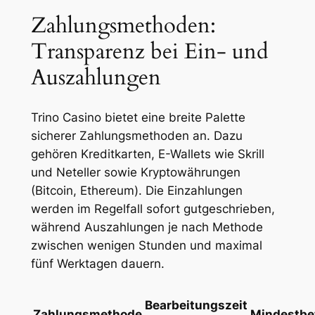
Zahlungsmethoden:
Transparenz bei Ein- und
Auszahlungen
Trino Casino bietet eine breite Palette
sicherer Zahlungsmethoden an. Dazu
gehören Kreditkarten, E-Wallets wie Skrill
und Neteller sowie Kryptowährungen
(Bitcoin, Ethereum). Die Einzahlungen
werden im Regelfall sofort gutgeschrieben,
während Auszahlungen je nach Methode
zwischen wenigen Stunden und maximal
fünf Werktagen dauern.
Bearbeitungszeit
Zahlungsmethode
Mindestbe