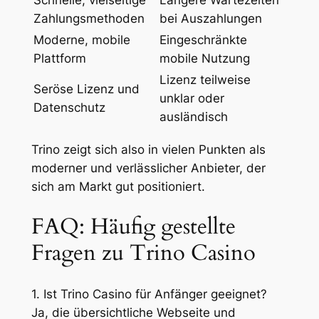
Zahlungsmethoden
bei Auszahlungen
Moderne, mobile
Eingeschränkte
Plattform
mobile Nutzung
Lizenz teilweise
Seröse Lizenz und
unklar oder
Datenschutz
ausländisch
Trino zeigt sich also in vielen Punkten als
moderner und verlässlicher Anbieter, der
sich am Markt gut positioniert.
FAQ: Häufig gestellte
Fragen zu Trino Casino
1. Ist Trino Casino für Anfänger geeignet?
Ja, die übersichtliche Webseite und