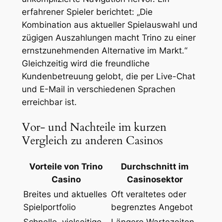
erfahrener Spieler berichtet: „Die
Kombination aus aktueller Spielauswahl und
zügigen Auszahlungen macht Trino zu einer
ernstzunehmenden Alternative im Markt.“
Gleichzeitig wird die freundliche
Kundenbetreuung gelobt, die per Live-Chat
und E-Mail in verschiedenen Sprachen
erreichbar ist.
Vor- und Nachteile im kurzen
Vergleich zu anderen Casinos
Vorteile von Trino
Durchschnitt im
Casino
Casinosektor
Breites und aktuelles
Oft veraltetes oder
Spielportfolio
begrenztes Angebot
Schnelle, vielseitige
Längere Wartezeiten