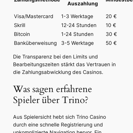
Auszahlung
Visa/Mastercard
1-3 Werktage
20 €
Skrill
12-24 Stunden
10 €
Bitcoin
1-24 Stunden
30 €
Banküberweisung
3-5 Werktage
50 €
Die Transparenz bei den Limits und
Bearbeitungszeiten stärkt das Vertrauen in
die Zahlungsabwicklung des Casinos.
Was sagen erfahrene
Spieler über Trino?
Aus Spielersicht hebt sich Trino Casino
durch eine schnelle Registrierung und
unkomplizierte Navigation hervor. Ein