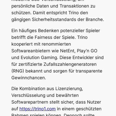
persönliche Daten und Transaktionen zu
schützen. Damit entspricht Trino den
gängigen Sicherheitsstandards der Branche.
Ein häufiges Bedenken potenzieller Spieler
betrifft die Fairness der Spiele. Trino
kooperiert mit renommierten
Softwareanbietern wie NetEnt, Play’n GO
und Evolution Gaming. Diese Entwickler sind
für zertifizierte Zufallszahlengeneratoren
(RNG) bekannt und sorgen für transparente
Gewinnchancen.
Die Kombination aus Lizenzierung,
Verschlüsselung und bewährten
Softwarepartnern stellt sicher, dass Nutzer
auf
https://trino1.com
in einem geschützten
Rahmen spielen können. Dennoch sollte