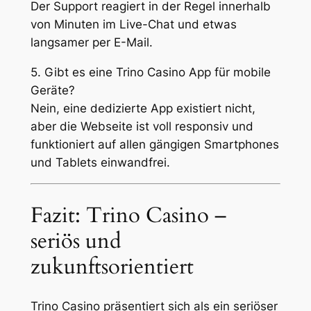
Der Support reagiert in der Regel innerhalb
von Minuten im Live-Chat und etwas
langsamer per E-Mail.
5. Gibt es eine Trino Casino App für mobile
Geräte?
Nein, eine dedizierte App existiert nicht,
aber die Webseite ist voll responsiv und
funktioniert auf allen gängigen Smartphones
und Tablets einwandfrei.
Fazit: Trino Casino –
seriös und
zukunftsorientiert
Trino Casino präsentiert sich als ein seriöser