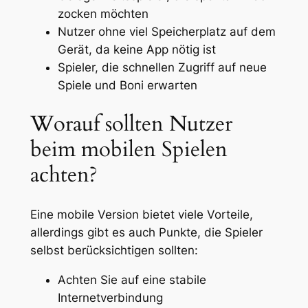
zocken möchten
Nutzer ohne viel Speicherplatz auf dem
Gerät, da keine App nötig ist
Spieler, die schnellen Zugriff auf neue
Spiele und Boni erwarten
Worauf sollten Nutzer
beim mobilen Spielen
achten?
Eine mobile Version bietet viele Vorteile,
allerdings gibt es auch Punkte, die Spieler
selbst berücksichtigen sollten:
Achten Sie auf eine stabile
Internetverbindung