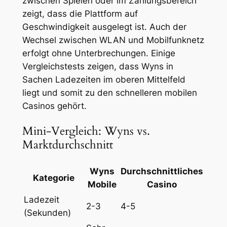
zwischen Spielen oder im Zahlungsbereich
zeigt, dass die Plattform auf
Geschwindigkeit ausgelegt ist. Auch der
Wechsel zwischen WLAN und Mobilfunknetz
erfolgt ohne Unterbrechungen. Einige
Vergleichstests zeigen, dass Wyns in
Sachen Ladezeiten im oberen Mittelfeld
liegt und somit zu den schnelleren mobilen
Casinos gehört.
Mini-Vergleich: Wyns vs.
Marktdurchschnitt
Wyns
Durchschnittliches
Kategorie
Mobile
Casino
Ladezeit
2-3
4-5
(Sekunden)