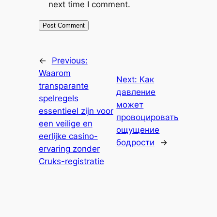
next time I comment.
←
Previous:
Waarom
Next:
Как
transparante
давление
spelregels
может
essentieel zijn voor
провоцировать
een veilige en
ощущение
eerlijke casino-
бодрости
→
ervaring zonder
Cruks-registratie