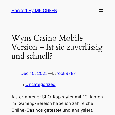
Skip
Hacked By MR.GREEN
to
content
Wyns Casino Mobile
Version – Ist sie zuverlässig
und schnell?
Dec 10, 2025
—
rook9787
by
in
Uncategorized
Als erfahrener SEO-Kopiraуter mit 10 Jahren
im iGaming-Bereich habe ich zahlreiche
Online-Casinos getestet und analysiert.