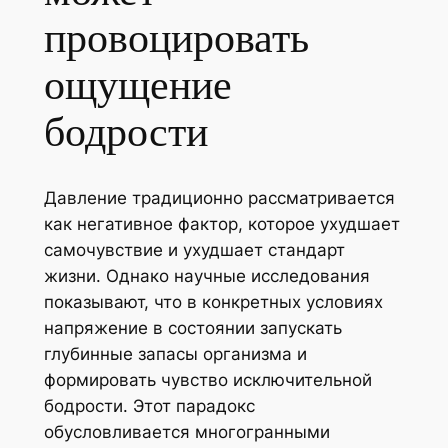
провоцировать
ощущение
бодрости
Давление традиционно рассматривается
как негативное фактор, которое ухудшает
самочувствие и ухудшает стандарт
жизни. Однако научные исследования
показывают, что в конкретных условиях
напряжение в состоянии запускать
глубинные запасы организма и
формировать чувство исключительной
бодрости. Этот парадокс
обусловливается многогранными