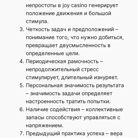
непростоты в joy casino генерирует
положение движения и большой
стимула.
Четкость задач и предположений –
понимание того, что нужно добиться,
превращает двусмысленность в
определенные цели.
Периодическая рамочность –
непродолжительный стресс
стимулирует, длительный изнуряет.
Персональная значимость результата
– значимость задачи определяет
настроенность тратить попытки.
Наличие содействия – коллективные
запасы способствуют управляться с
напряжением.
Предыдущий практика успеха – вера