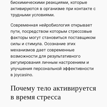
биохимическими реакциями, которые
активируются в организме при контакте с
трудными условиями.
Современная нейробиология открывает
пути, посредством которым стрессовые
факторы могут становиться поставщиком
силы и стимула. Осознание этих
механизмов дает современные
возможности для результативного
регулирования личным настроением и
улучшения персональной эффективности
в joycasino.
Почему тело активируется
в время стресса