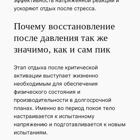
эффективность напряженной реакции и
ускоряют отдых после стресса.
Почему восстановление
после давления так же
значимо, как и сам пик
Этап отдыха после критической
активации выступает жизненно
необходимым для обеспечения
физического состояния и
производительности в долгосрочной
планах. Именно во период покоя тело
настраивается к испытанному
напряжению и подготавливается к новым
испытаниям.