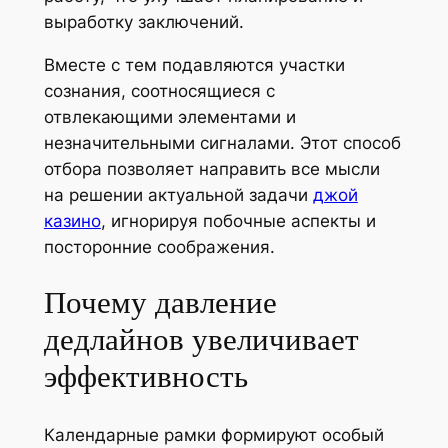
выработку заключений.
Вместе с тем подавляются участки
сознания, соотносящиеся с
отвлекающими элементами и
незначительными сигналами. Этот способ
отбора позволяет направить все мысли
на решении актуальной задачи
джой
казино
, игнорируя побочные аспекты и
посторонние соображения.
Почему давление
дедлайнов увеличивает
эффективность
Календарные рамки формируют особый