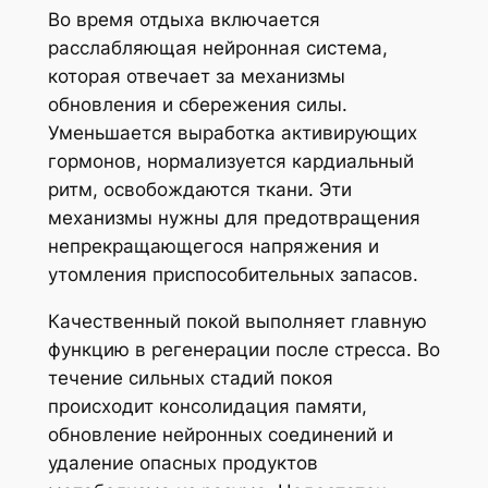
Во время отдыха включается
расслабляющая нейронная система,
которая отвечает за механизмы
обновления и сбережения силы.
Уменьшается выработка активирующих
гормонов, нормализуется кардиальный
ритм, освобождаются ткани. Эти
механизмы нужны для предотвращения
непрекращающегося напряжения и
утомления приспособительных запасов.
Качественный покой выполняет главную
функцию в регенерации после стресса. Во
течение сильных стадий покоя
происходит консолидация памяти,
обновление нейронных соединений и
удаление опасных продуктов