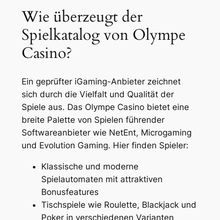
Wie überzeugt der
Spielkatalog von Olympe
Casino?
Ein geprüfter iGaming-Anbieter zeichnet
sich durch die Vielfalt und Qualität der
Spiele aus. Das Olympe Casino bietet eine
breite Palette von Spielen führender
Softwareanbieter wie NetEnt, Microgaming
und Evolution Gaming. Hier finden Spieler:
Klassische und moderne
Spielautomaten mit attraktiven
Bonusfeatures
Tischspiele wie Roulette, Blackjack und
Poker in verschiedenen Varianten