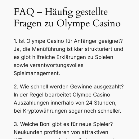
FAQ – Häufig gestellte
Fragen zu Olympe Casino
1. Ist Olympe Casino für Anfänger geeignet?
Ja, die Menüführung ist klar strukturiert und
es gibt hilfreiche Erklärungen zu Spielen
sowie verantwortungsvolles
Spielmanagement.
2. Wie schnell werden Gewinne ausgezahlt?
In der Regel bearbeitet Olympe Casino
Auszahlungen innerhalb von 24 Stunden,
bei Kryptowährungen sogar noch schneller.
3. Welche Boni gibt es für neue Spieler?
Neukunden profitieren von attraktiven