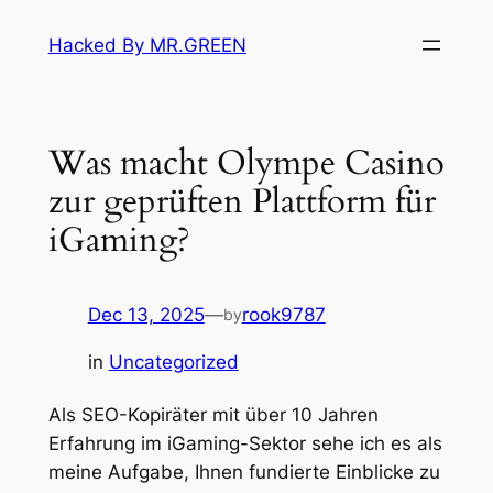
Skip
Hacked By MR.GREEN
to
content
Was macht Olympe Casino
zur geprüften Plattform für
iGaming?
Dec 13, 2025
—
rook9787
by
in
Uncategorized
Als SEO-Kopiräter mit über 10 Jahren
Erfahrung im iGaming-Sektor sehe ich es als
meine Aufgabe, Ihnen fundierte Einblicke zu