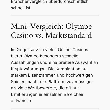
Branchenvergleich überdurchschnittlich
schnell ist.
Mini-Vergleich: Olympe
Casino vs. Marktstandard
Im Gegensatz zu vielen Online-Casinos
bietet Olympe besonders schnelle
Auszahlungen und eine breitere Auswahl an
Kryptowährungen. Die Kombination aus
starkem Lizenzrahmen und hochwertigen
Spielen macht die Plattform zuverlässiger
als viele Wettbewerber, die oft nur
Limitierungen in einzelnen Bereichen
aufweisen.