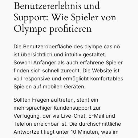
Benutzererlebnis und
Support: Wie Spieler von
Olympe profitieren
Die Benutzeroberfläche des olympe casino
ist übersichtlich und intuitiv gestaltet.
Sowohl Anfänger als auch erfahrene Spieler
finden sich schnell zurecht. Die Website ist
voll responsive und ermöglicht komfortables
Spielen auf mobilen Geräten.
Sollten Fragen auftreten, steht ein
mehrsprachiger Kundensupport zur
Verfügung, der via Live-Chat, E-Mail und
Telefon erreichbar ist. Die durchschnittliche
Antwortzeit liegt unter 10 Minuten, was im