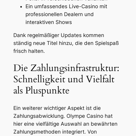
Ein umfassendes Live-Casino mit
professionellen Dealern und
interaktiven Shows
Dank regelmäßiger Updates kommen
ständig neue Titel hinzu, die den Spielspaß
frisch halten.
Die Zahlungsinfrastruktur:
Schnelligkeit und Vielfalt
als Pluspunkte
Ein weiterer wichtiger Aspekt ist die
Zahlungsabwicklung. Olympe Casino hat
hier eine vielfältige Auswahl an bewährten
Zahlungsmethoden integriert. Von