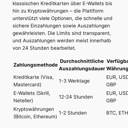
klassischen Kreditkarten über E-Wallets bis
hin zu Kryptowährungen – die Plattform
unterstützt viele Optionen, die schnelle und
sichere Einzahlungen sowie Auszahlungen
gewährleisten. Die Limits sind transparent,
und Auszahlungen werden meist innerhalb
von 24 Stunden bearbeitet.
Durchschnittliche
Verfügb
Zahlungsmethode
Auszahlungsdauer
Währun
Kreditkarte (Visa,
EUR, USD
1-3 Werktage
Mastercard)
GBP
E-Wallets (Skrill,
EUR, USD
12-24 Stunden
Neteller)
GBP
Kryptowährungen
1-2 Stunden
BTC, ET
(Bitcoin, Ethereum)