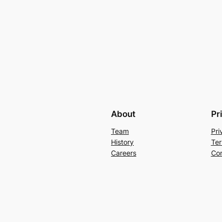
About
Pr
Team
Pri
History
Ter
Careers
Con