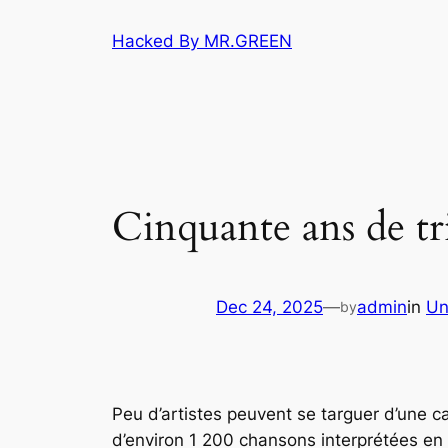
Skip
Hacked By MR.GREEN
to
content
Cinquante ans de tr
Dec 24, 2025
—
admin
in
Un
by
Peu d’artistes peuvent se targuer d’une ca
d’environ 1 200 chansons interprétées e