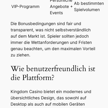
Persönliche
Ab bestimmten
VIP-Programm
Angebote +
Spielvolumen
Events
Die Bonusbedingungen sind fair und
transparent, was nicht selbstverständlich
auf dem Markt ist. Spieler sollten jedoch
immer die Wettanforderungen und Fristen
genau beachten, um den maximalen Vorteil
zu ziehen.
Wie benutzerfreundlich ist
die Plattform?
Kingdom Casino bietet ein modernes und
übersichtliches Design, das sowohl auf
Desktop als auch auf mobilen Geräten