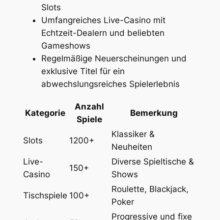
Slots
Umfangreiches Live-Casino mit
Echtzeit-Dealern und beliebten
Gameshows
Regelmäßige Neuerscheinungen und
exklusive Titel für ein
abwechslungsreiches Spielerlebnis
Anzahl
Kategorie
Bemerkung
Spiele
Klassiker &
Slots
1200+
Neuheiten
Live-
Diverse Spieltische &
150+
Casino
Shows
Roulette, Blackjack,
Tischspiele
100+
Poker
Progressive und fixe