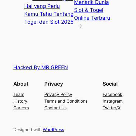
Menarik Dunia
Hal yang Perlu
Slot & Togel
Kamu Tahu Tentang
Online Terbaru
Togel dan Slot 2025
→
Hacked By MR.GREEN
About
Privacy
Social
Team
Privacy Policy
Facebook
History
Terms and Conditions
Instagram
Careers
Contact Us
Twitter/X
Designed with
WordPress