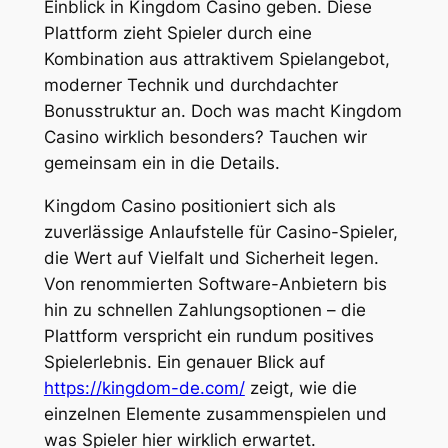
Einblick in Kingdom Casino geben. Diese
Plattform zieht Spieler durch eine
Kombination aus attraktivem Spielangebot,
moderner Technik und durchdachter
Bonusstruktur an. Doch was macht Kingdom
Casino wirklich besonders? Tauchen wir
gemeinsam ein in die Details.
Kingdom Casino positioniert sich als
zuverlässige Anlaufstelle für Casino-Spieler,
die Wert auf Vielfalt und Sicherheit legen.
Von renommierten Software-Anbietern bis
hin zu schnellen Zahlungsoptionen – die
Plattform verspricht ein rundum positives
Spielerlebnis. Ein genauer Blick auf
https://kingdom-de.com/
zeigt, wie die
einzelnen Elemente zusammenspielen und
was Spieler hier wirklich erwartet.