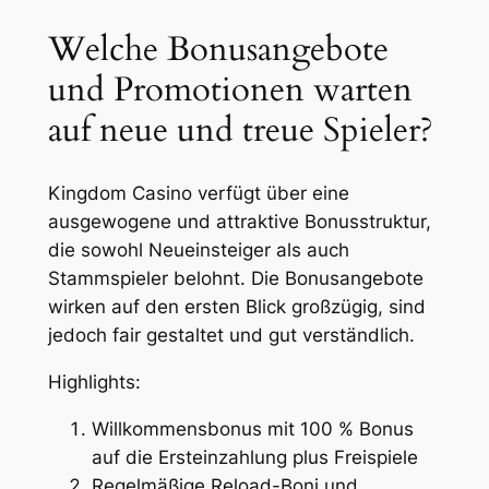
Welche Bonusangebote
und Promotionen warten
auf neue und treue Spieler?
Kingdom Casino verfügt über eine
ausgewogene und attraktive Bonusstruktur,
die sowohl Neueinsteiger als auch
Stammspieler belohnt. Die Bonusangebote
wirken auf den ersten Blick großzügig, sind
jedoch fair gestaltet und gut verständlich.
Highlights:
Willkommensbonus mit 100 % Bonus
auf die Ersteinzahlung plus Freispiele
Regelmäßige Reload-Boni und