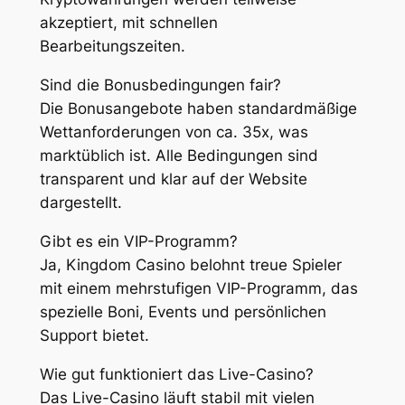
akzeptiert, mit schnellen
Bearbeitungszeiten.
Sind die Bonusbedingungen fair?
Die Bonusangebote haben standardmäßige
Wettanforderungen von ca. 35x, was
marktüblich ist. Alle Bedingungen sind
transparent und klar auf der Website
dargestellt.
Gibt es ein VIP-Programm?
Ja, Kingdom Casino belohnt treue Spieler
mit einem mehrstufigen VIP-Programm, das
spezielle Boni, Events und persönlichen
Support bietet.
Wie gut funktioniert das Live-Casino?
Das Live-Casino läuft stabil mit vielen