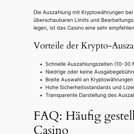
Die Auszahlung mit Kryptowährungen bei Ma
überschaubaren Limits und Bearbeitungszei
legen, ist das Casino eine sehr empfehle
Vorteile der Krypto-Ausza
Schnelle Auszahlungszeiten (10-30 
Niedrige oder keine Ausgabegebühr
Breite Auswahl an Kryptowährungen
Hohe Sicherheitsstandards und Lize
Transparente Darstellung des Ausz
FAQ: Häufig gestel
Casino