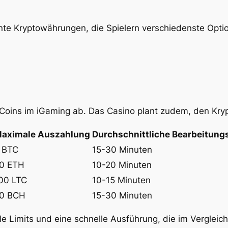
te Kryptowährungen, die Spielern verschiedenste Optio
oins im iGaming ab. Das Casino plant zudem, den Krypt
aximale Auszahlung
Durchschnittliche Bearbeitung
 BTC
15-30 Minuten
0 ETH
10-20 Minuten
00 LTC
10-15 Minuten
0 BCH
15-30 Minuten
ble Limits und eine schnelle Ausführung, die im Verglei