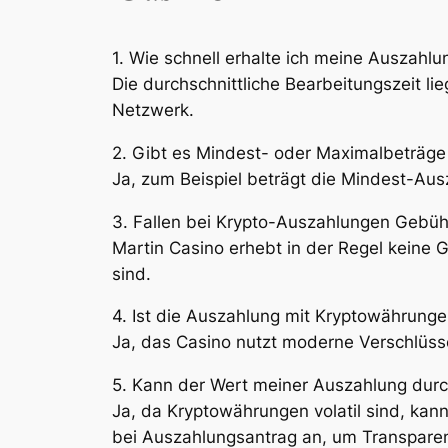
1. Wie schnell erhalte ich meine Auszahl
Die durchschnittliche Bearbeitungszeit l
Netzwerk.
2. Gibt es Mindest- oder Maximalbeträg
Ja, zum Beispiel beträgt die Mindest-Ausz
3. Fallen bei Krypto-Auszahlungen Gebü
Martin Casino erhebt in der Regel keine 
sind.
4. Ist die Auszahlung mit Kryptowährunge
Ja, das Casino nutzt moderne Verschlüsse
5. Kann der Wert meiner Auszahlung dur
Ja, da Kryptowährungen volatil sind, ka
bei Auszahlungsantrag an, um Transparen