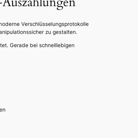
o-Auszahlungen
t moderne Verschlüsselungsprotokolle
ipulationssicher zu gestalten.
tet. Gerade bei schnelllebigen
den