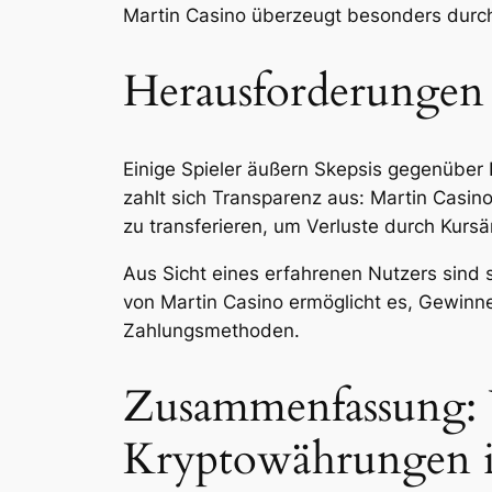
Martin Casino überzeugt besonders durch
Herausforderungen 
Einige Spieler äußern Skepsis gegenübe
zahlt sich Transparenz aus: Martin Casin
zu transferieren, um Verluste durch Kur
Aus Sicht eines erfahrenen Nutzers sind
von Martin Casino ermöglicht es, Gewinne
Zahlungsmethoden.
Zusammenfassung: W
Kryptowährungen i