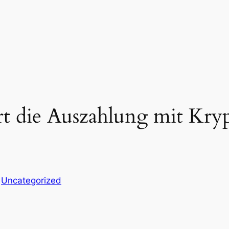
rt die Auszahlung mit Kr
n
Uncategorized