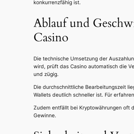
konkurrenzfähig ist.
Ablauf und Geschwi
Casino
Die technische Umsetzung der Auszahlung
wird, prüft das Casino automatisch die V
und zügig.
Die durchschnittliche Bearbeitungszeit l
Wallets deutlich schneller ist. Für erfahr
Zudem entfällt bei Kryptowährungen oft d
Gewinne.