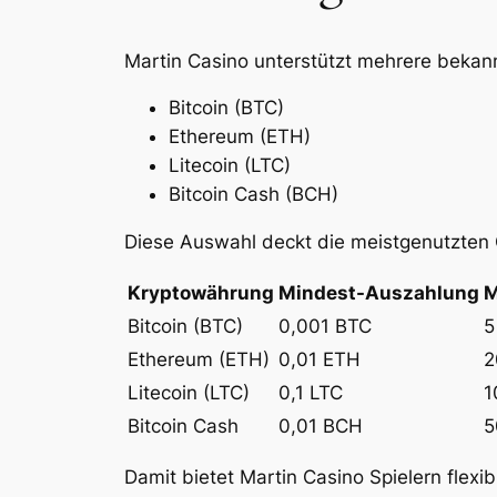
Martin Casino unterstützt mehrere bekann
Bitcoin (BTC)
Ethereum (ETH)
Litecoin (LTC)
Bitcoin Cash (BCH)
Diese Auswahl deckt die meistgenutzten C
Kryptowährung
Mindest-Auszahlung
M
Bitcoin (BTC)
0,001 BTC
5
Ethereum (ETH)
0,01 ETH
2
Litecoin (LTC)
0,1 LTC
1
Bitcoin Cash
0,01 BCH
5
Damit bietet Martin Casino Spielern flexi