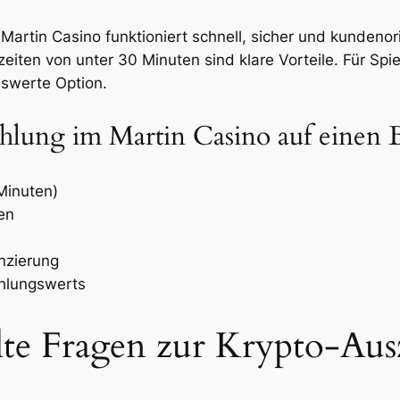
rtin Casino funktioniert schnell, sicher und kundenori
ten von unter 30 Minuten sind klare Vorteile. Für Spie
nswerte Option.
hlung im Martin Casino auf einen B
Minuten)
en
nzierung
ahlungswerts
lte Fragen zur Krypto-Au