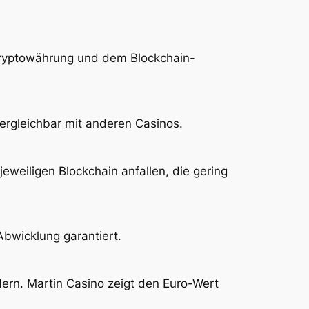
n Kryptowährung und dem Blockchain-
vergleichbar mit anderen Casinos.
weiligen Blockchain anfallen, die gering
Abwicklung garantiert.
ern. Martin Casino zeigt den Euro-Wert