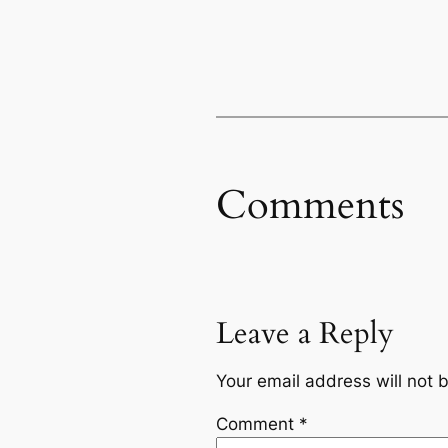
Comments
Leave a Reply
Your email address will not 
Comment
*