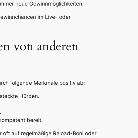
n immer neue Gewinnmöglichkeiten.
 Gewinnchancen im Live- oder
nen von anderen
urch folgende Merkmale positiv ab:
rsteckte Hürden.
.
kompetent bereit.
r oft auf regelmäßige Reload-Boni oder