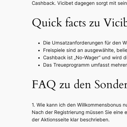
Cashback. Vicibet dagegen sorgt mit sei
Quick facts zu Vici
Die Umsatzanforderungen für den Wi
Freispiele sind an ausgewählte, bel
Cashback ist „No-Wager“ und wird di
Das Treueprogramm umfasst mehrer
FAQ zu den Sonder
1. Wie kann ich den Willkommensbonus n
Nach der Registrierung müssen Sie eine e
der Aktionsseite klar beschrieben.