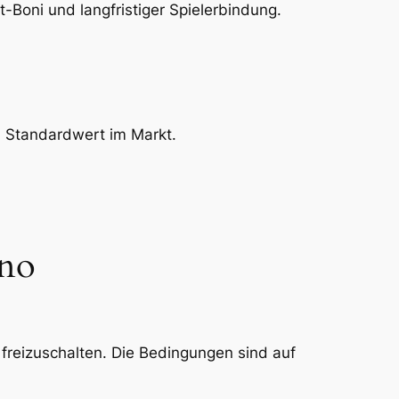
Boni und langfristiger Spielerbindung.
 Standardwert im Markt.
ino
 freizuschalten. Die Bedingungen sind auf