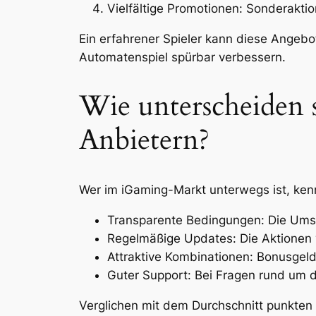
Vielfältige Promotionen: Sonderakt
Ein erfahrener Spieler kann diese Angebo
Automatenspiel spürbar verbessern.
Wie unterscheiden 
Anbietern?
Wer im iGaming-Markt unterwegs ist, kenn
Transparente Bedingungen: Die Umsat
Regelmäßige Updates: Die Aktionen 
Attraktive Kombinationen: Bonusgeld
Guter Support: Bei Fragen rund um d
Verglichen mit dem Durchschnitt punkten 