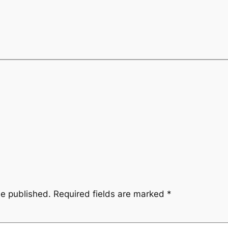
be published.
Required fields are marked
*