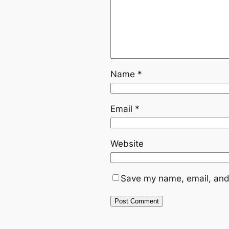
Name
*
Email
*
Website
Save my name, email, and 