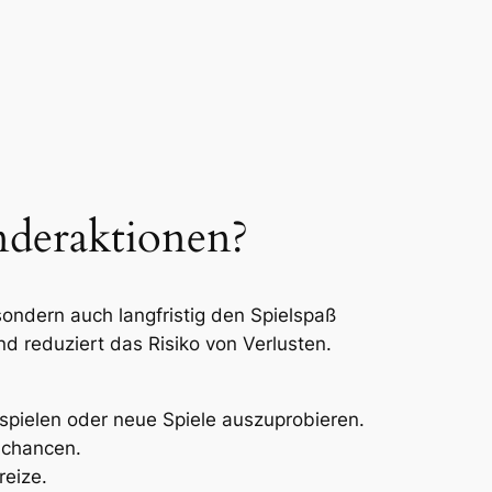
nderaktionen?
 sondern auch langfristig den Spielspaß
d reduziert das Risiko von Verlusten.
spielen oder neue Spiele auszuprobieren.
nchancen.
reize.