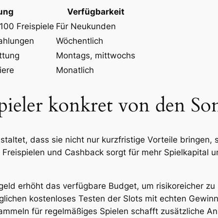
ung
Verfügbarkeit
100 Freispiele
Für Neukunden
zahlungen
Wöchentlich
ttung
Montags, mittwochs
iere
Monatlich
Spieler konkret von den So
taltet, dass sie nicht nur kurzfristige Vorteile bringen,
Freispielen und Cashback sorgt für mehr Spielkapital un
ld erhöht das verfügbare Budget, um risikoreicher zu 
möglichen kostenloses Testen der Slots mit echten Gewin
mmeln für regelmäßiges Spielen schafft zusätzliche An