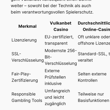
weiter – sowohl bei der Technik als auch
beim verantwortungsvollen Spielerschutz.
Vulkanbet
Durchschnittli
Merkmal
Casino
Online-Casi
EU-zertifiziert,
Oft unklare oder
Lizenzierung
transparent
offshore Lizenz
Modernste 256-
SSL-
Standard-SSL, t
Bit-
Verschlüsselung
veraltet
Verschlüsselung
Externe
Fair-Play-
Selten externe
Prüfstellen
Zertifizierung
Kontrollen
inklusive
Umfangreich
Responsible
Teilweise nur
und leicht
Gambling Tools
Basisfunktionen
zugänglich