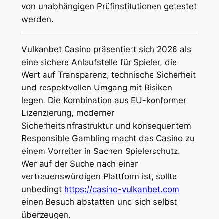
von unabhängigen Prüfinstitutionen getestet
werden.
Vulkanbet Casino präsentiert sich 2026 als
eine sichere Anlaufstelle für Spieler, die
Wert auf Transparenz, technische Sicherheit
und respektvollen Umgang mit Risiken
legen. Die Kombination aus EU-konformer
Lizenzierung, moderner
Sicherheitsinfrastruktur und konsequentem
Responsible Gambling macht das Casino zu
einem Vorreiter in Sachen Spielerschutz.
Wer auf der Suche nach einer
vertrauenswürdigen Plattform ist, sollte
unbedingt
https://casino-vulkanbet.com
einen Besuch abstatten und sich selbst
überzeugen.