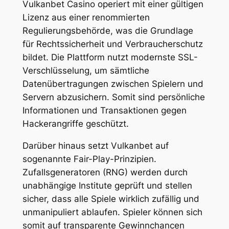
Vulkanbet Casino operiert mit einer gültigen
Lizenz aus einer renommierten
Regulierungsbehörde, was die Grundlage
für Rechtssicherheit und Verbraucherschutz
bildet. Die Plattform nutzt modernste SSL-
Verschlüsselung, um sämtliche
Datenübertragungen zwischen Spielern und
Servern abzusichern. Somit sind persönliche
Informationen und Transaktionen gegen
Hackerangriffe geschützt.
Darüber hinaus setzt Vulkanbet auf
sogenannte Fair-Play-Prinzipien.
Zufallsgeneratoren (RNG) werden durch
unabhängige Institute geprüft und stellen
sicher, dass alle Spiele wirklich zufällig und
unmanipuliert ablaufen. Spieler können sich
somit auf transparente Gewinnchancen