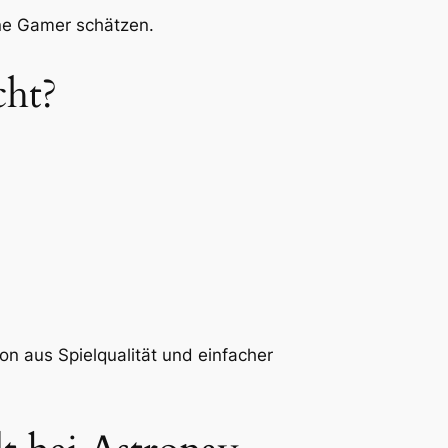
ene Gamer schätzen.
cht?
on aus Spielqualität und einfacher