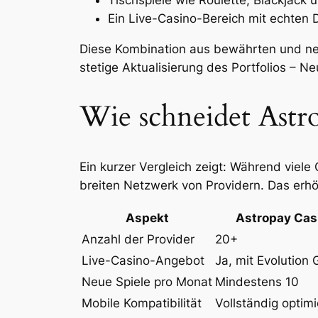
Tischspiele wie Roulette, Blackjack 
Ein Live-Casino-Bereich mit echten D
Diese Kombination aus bewährten und neue
stetige Aktualisierung des Portfolios – 
Wie schneidet Astr
Ein kurzer Vergleich zeigt: Während viel
breiten Netzwerk von Providern. Das erhöh
Aspekt
Astropay Cas
Anzahl der Provider
20+
Live-Casino-Angebot
Ja, mit Evolution
Neue Spiele pro Monat
Mindestens 10
Mobile Kompatibilität
Vollständig optimi