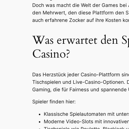
Doch was macht die Welt der Games bei As
den Mehrwert, den diese Plattform den Sp
auch erfahrene Zocker auf ihre Kosten 
Was erwartet den S
Casino?
Das Herzstück jeder Casino-Plattform sind
Tischspielen und Live-Casino-Optionen. 
Gaming, die für Fairness und spannende 
Spieler finden hier:
Klassische Spielautomaten mit unte
Moderne Video-Slots mit innovativ