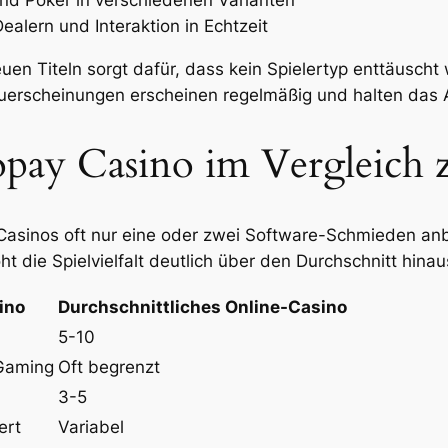
und Poker in verschiedenen Varianten
ealern und Interaktion in Echtzeit
n Titeln sorgt dafür, dass kein Spielertyp enttäuscht 
Neuerscheinungen erscheinen regelmäßig und halten das 
opay Casino im Vergleich
e Casinos oft nur eine oder zwei Software-Schmieden an
t die Spielvielfalt deutlich über den Durchschnitt hinau
ino
Durchschnittliches Online-Casino
5-10
 Gaming
Oft begrenzt
3-5
ert
Variabel