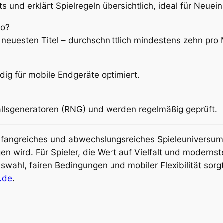
ots und erklärt Spielregeln übersichtlich, ideal für Neuein
io?
 neuesten Titel – durchschnittlich mindestens zehn pro
dig für mobile Endgeräte optimiert.
ufallsgeneratoren (RNG) und werden regelmäßig geprüft.
fangreiches und abwechslungsreiches Spieleuniversum,
n wird. Für Spieler, die Wert auf Vielfalt und modernste
swahl, fairen Bedingungen und mobiler Flexibilität sor
1.de
.