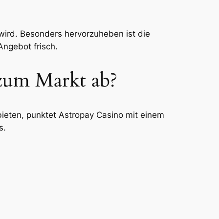
wird. Besonders hervorzuheben ist die
Angebot frisch.
 zum Markt ab?
bieten, punktet Astropay Casino mit einem
s.