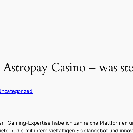
Astropay Casino – was ste
Uncategorized
ren iGaming-Expertise habe ich zahlreiche Plattformen
tern, die mit ihrem vielfältigen Spielangebot und inno