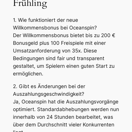
Frühling
1. Wie funktioniert der neue
Willkommensbonus bei Oceanspin?
Der Willkommensbonus bietet bis zu 200 €
Bonusgeld plus 100 Freispiele mit einer
Umsatzanforderung von 35x. Diese
Bedingungen sind fair und transparent
gestaltet, um Spielern einen guten Start zu
ermöglichen.
2. Gibt es Änderungen bei der
Auszahlungsgeschwindigkeit?
Ja, Oceanspin hat die Auszahlungsvorgänge
optimiert. Standardabhebungen werden nun
innerhalb von 24 Stunden bearbeitet, was
über dem Durchschnitt vieler Konkurrenten