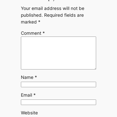
Your email address will not be
published.
Required fields are
marked
*
Comment
*
Name
*
Email
*
Website