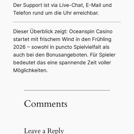
Der Support ist via Live-Chat, E-Mail und
Telefon rund um die Uhr erreichbar.
Dieser Überblick zeigt: Oceanspin Casino
startet mit frischem Wind in den Frühling
2026 – sowohl in puncto Spielvielfalt als
auch bei den Bonusangeboten. Für Spieler
bedeutet das eine spannende Zeit voller
Möglichkeiten.
Comments
Leave a Reply