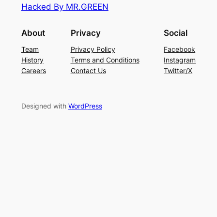
Hacked By MR.GREEN
About
Privacy
Social
Team
Privacy Policy
Facebook
History
Terms and Conditions
Instagram
Careers
Contact Us
Twitter/X
Designed with
WordPress