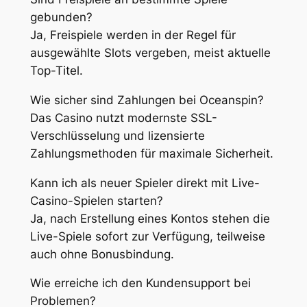
gebunden?
Ja, Freispiele werden in der Regel für
ausgewählte Slots vergeben, meist aktuelle
Top-Titel.
Wie sicher sind Zahlungen bei Oceanspin?
Das Casino nutzt modernste SSL-
Verschlüsselung und lizensierte
Zahlungsmethoden für maximale Sicherheit.
Kann ich als neuer Spieler direkt mit Live-
Casino-Spielen starten?
Ja, nach Erstellung eines Kontos stehen die
Live-Spiele sofort zur Verfügung, teilweise
auch ohne Bonusbindung.
Wie erreiche ich den Kundensupport bei
Problemen?