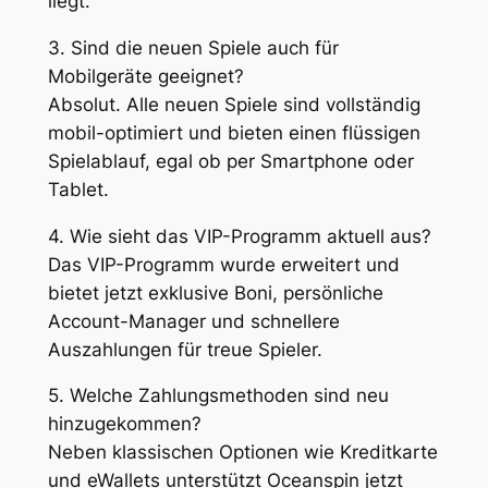
liegt.
3. Sind die neuen Spiele auch für
Mobilgeräte geeignet?
Absolut. Alle neuen Spiele sind vollständig
mobil-optimiert und bieten einen flüssigen
Spielablauf, egal ob per Smartphone oder
Tablet.
4. Wie sieht das VIP-Programm aktuell aus?
Das VIP-Programm wurde erweitert und
bietet jetzt exklusive Boni, persönliche
Account-Manager und schnellere
Auszahlungen für treue Spieler.
5. Welche Zahlungsmethoden sind neu
hinzugekommen?
Neben klassischen Optionen wie Kreditkarte
und eWallets unterstützt Oceanspin jetzt