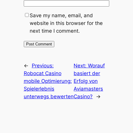
Save my name, email, and
website in this browser for the
next time I comment.
←
Previous:
Next:
Worauf
Robocat Casino
basiert der
mobile Optimierung:
Erfolg von
Spielerlebnis
Aviamasters
unterwegs bewerten
Casino?
→