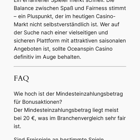
Balance zwischen Spaß und Fairness stimmt
– ein Pluspunkt, der im heutigen Casino-
Markt nicht selbstverständlich ist. Wer auf
der Suche nach einer vielseitigen und
sicheren Plattform mit attraktiven saisonalen
Angeboten ist, sollte Oceanspin Casino
definitiv im Auge behalten.
FAQ
Wie hoch ist der Mindesteinzahlungsbetrag
für Bonusaktionen?
Der Mindesteinzahlungsbetrag liegt meist
bei 20 €, was im Branchenvergleich sehr fair
ist.
Sind Freispiele an bestimmte Spiele