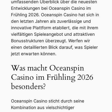
umfassenden Überblick über die neuesten
Entwicklungen bei Oceanspin Casino im
Frühling 2026. Oceanspin Casino hat sich in
den letzten Jahren als zuverlässige und
innovative Plattform etabliert, die mit ihrem
vielfältigen Spieleangebot und attraktiven
Bonusstrukturen überzeugt. Werfen wir
einen detaillierten Blick darauf, was Spieler
jetzt erwarten können.
Was macht Oceanspin
Casino im Frühling 2026
besonders?
Oceanspin Casino sticht durch seine
Kombination aus vielschichtiger