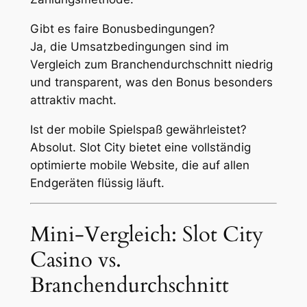
Gibt es faire Bonusbedingungen?
Ja, die Umsatzbedingungen sind im
Vergleich zum Branchendurchschnitt niedrig
und transparent, was den Bonus besonders
attraktiv macht.
Ist der mobile Spielspaß gewährleistet?
Absolut. Slot City bietet eine vollständig
optimierte mobile Website, die auf allen
Endgeräten flüssig läuft.
Mini-Vergleich: Slot City
Casino vs.
Branchendurchschnitt