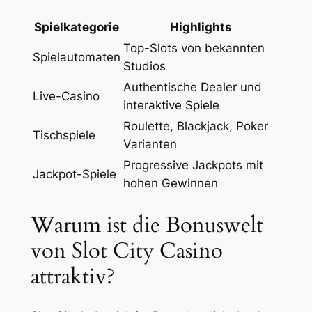
Spielkategorie
Highlights
Top-Slots von bekannten
Spielautomaten
Studios
Authentische Dealer und
Live-Casino
interaktive Spiele
Roulette, Blackjack, Poker
Tischspiele
Varianten
Progressive Jackpots mit
Jackpot-Spiele
hohen Gewinnen
Warum ist die Bonuswelt
von Slot City Casino
attraktiv?