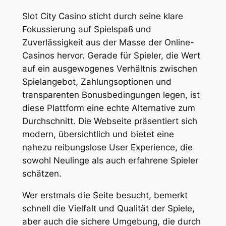
Slot City Casino sticht durch seine klare
Fokussierung auf Spielspaß und
Zuverlässigkeit aus der Masse der Online-
Casinos hervor. Gerade für Spieler, die Wert
auf ein ausgewogenes Verhältnis zwischen
Spielangebot, Zahlungsoptionen und
transparenten Bonusbedingungen legen, ist
diese Plattform eine echte Alternative zum
Durchschnitt. Die Webseite präsentiert sich
modern, übersichtlich und bietet eine
nahezu reibungslose User Experience, die
sowohl Neulinge als auch erfahrene Spieler
schätzen.
Wer erstmals die Seite besucht, bemerkt
schnell die Vielfalt und Qualität der Spiele,
aber auch die sichere Umgebung, die durch