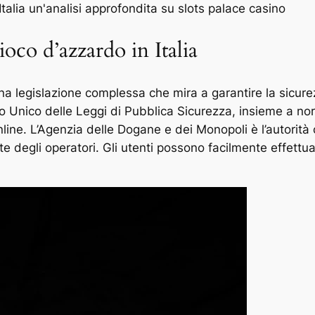
talia un'analisi approfondita su slots palace casino
oco d’azzardo in Italia
 una legislazione complessa che mira a garantire la sicure
esto Unico delle Leggi di Pubblica Sicurezza, insieme a no
nline. L’Agenzia delle Dogane e dei Monopoli è l’autorità
rte degli operatori. Gli utenti possono facilmente effettua