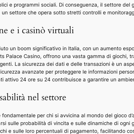
ici e programmi sociali. Di conseguenza, il settore del g
 un settore che opera sotto stretti controlli e monitoragg
e e i casinò virtuali
sciuto un boom significativo in Italia, con un aumento esp
ts Palace Casino, offrono una vasta gamma di giochi, tra 
vigenti. La sicurezza dei dati e delle transazioni è un aspe
curezza avanzate per proteggere le informazioni personali
nti attivo 24 ore su 24 contribuisce a garantire un ambie
abilità nel settore
 fondamentale per chi si avvicina al mondo del gioco d’az
arsi sulle probabilità di vincita e sulle dinamiche di ogni
chi e sulle loro percentuali di pagamento, facilitando cos