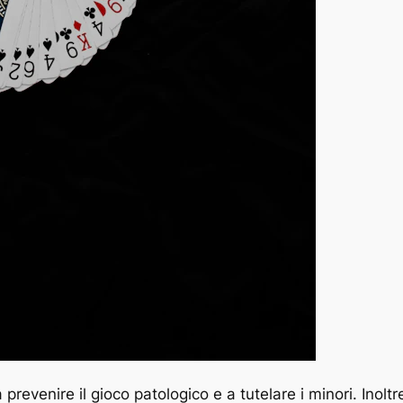
prevenire il gioco patologico e a tutelare i minori. Inolt