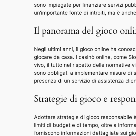
sono impiegate per finanziare servizi pubbl
un’importante fonte di introiti, ma è anche
Il panorama del gioco onlin
Negli ultimi anni, il gioco online ha cono
giocare da casa. I casinò online, come Slo
vivo, il tutto nel rispetto delle normative 
sono obbligati a implementare misure di si
presenza di un servizio di assistenza clie
Strategie di gioco e respons
Adottare strategie di gioco responsabile è
limiti di budget e di tempo, oltre a inform
forniscono informazioni dettagliate sui gio