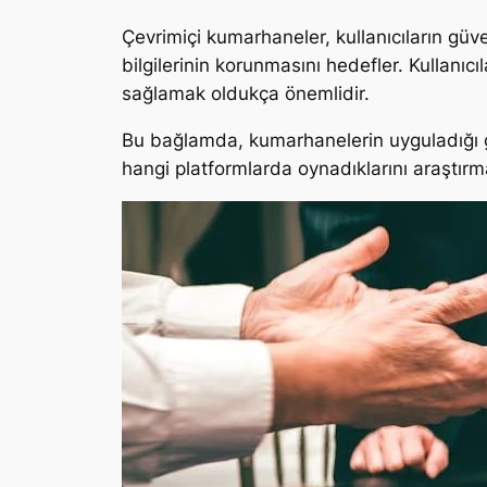
Çevrimiçi kumarhaneler, kullanıcıların güv
bilgilerinin korunmasını hedefler. Kullanıcı
sağlamak oldukça önemlidir.
Bu bağlamda, kumarhanelerin uyguladığı gü
hangi platformlarda oynadıklarını araştırmala