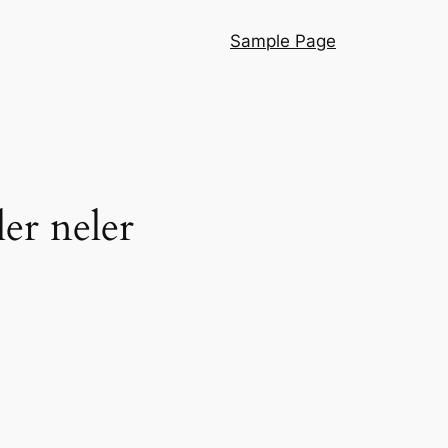
Sample Page
er neler