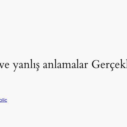
e yanlış anlamalar Gerçekl
blic