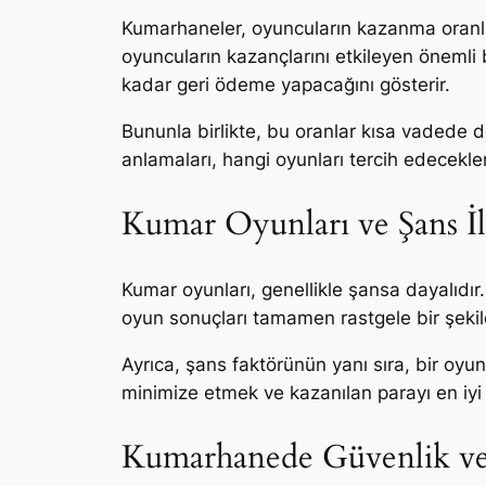
Kumarhaneler, oyuncuların kazanma oranları
oyuncuların kazançlarını etkileyen önemli
kadar geri ödeme yapacağını gösterir.
Bununla birlikte, bu oranlar kısa vadede d
anlamaları, hangi oyunları tercih edecekler
Kumar Oyunları ve Şans İli
Kumar oyunları, genellikle şansa dayalıdır.
oyun sonuçları tamamen rastgele bir şekilde
Ayrıca, şans faktörünün yanı sıra, bir oyun
minimize etmek ve kazanılan parayı en iyi 
Kumarhanede Güvenlik v