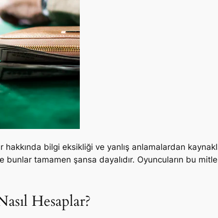
 hakkında bilgi eksikliği ve yanlış anlamalardan kayna
ve bunlar tamamen şansa dayalıdır. Oyuncuların bu mitler
asıl Hesaplar?