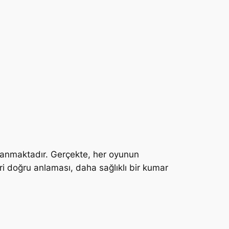
klanmaktadır. Gerçekte, her oyunun
i doğru anlaması, daha sağlıklı bir kumar