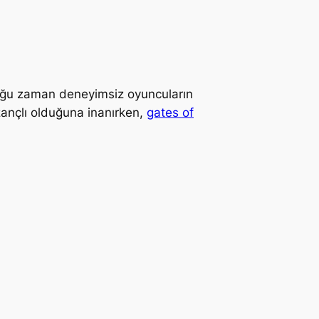
 çoğu zaman deneyimsiz oyuncuların
kazançlı olduğuna inanırken,
gates of