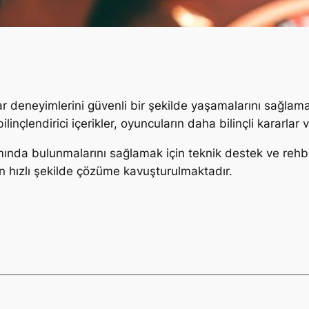
ar deneyimlerini güvenli bir şekilde yaşamalarını sağlama
inçlendirici içerikler, oyuncuların daha bilinçli kararlar
tamında bulunmalarını sağlamak için teknik destek ve reh
en hızlı şekilde çözüme kavuşturulmaktadır.