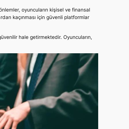
nlemler, oyuncuların kişisel ve finansal
lardan kaçınması için güvenli platformlar
venilir hale getirmektedir. Oyuncuların,