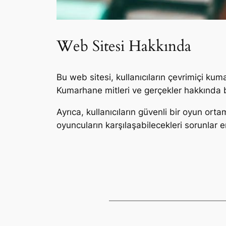
Web Sitesi Hakkında
Bu web sitesi, kullanıcıların çevrimiçi kum
Kumarhane mitleri ve gerçekler hakkında bil
Ayrıca, kullanıcıların güvenli bir oyun or
oyuncuların karşılaşabilecekleri sorunlar 