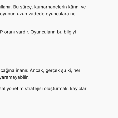
llanır. Bu süreç, kumarhanelerin kârını ve
bir oyunun uzun vadede oyunculara ne
 oranı vardır. Oyuncuların bu bilgiyi
acağına inanır. Ancak, gerçek şu ki, her
 yaramayabilir.
al yönetim stratejisi oluşturmak, kayıpları