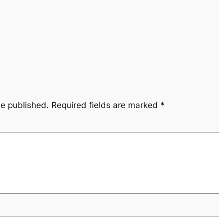
be published.
Required fields are marked
*