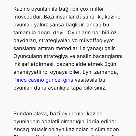
Kazino oyunları ilə bağlı bir çox miflər
mövcuddur. Bəzi insanlar düşünür ki, kazino
oyunları yalnız şansa bağlıdır, ancaq bu,
tamamilə doğru deyil. Oyunların hər biri öz
qaydaları, strategiyaları və müvəffəqiyyət
şanslarını artıran metodları ilə yanaşı gəlir.
Oyunçuların strategiya və analiz bacarıqlarını
inkişaf etdirməsi, qazanc əldə etmək üçün
əhəmiyyətli rol oynaya bilər. Eyni zamanda,
Pinco casino güncel giriş
vasitəsilə bu
oyunları daha asanlıqla tapa bilərsiniz.
Bundan əlavə, bəzi oyunçular kazino
oyunlarının ədalətli olmadığını iddia edirlər.
Ancaq müasir onlayn kazinolar, o cümlədən