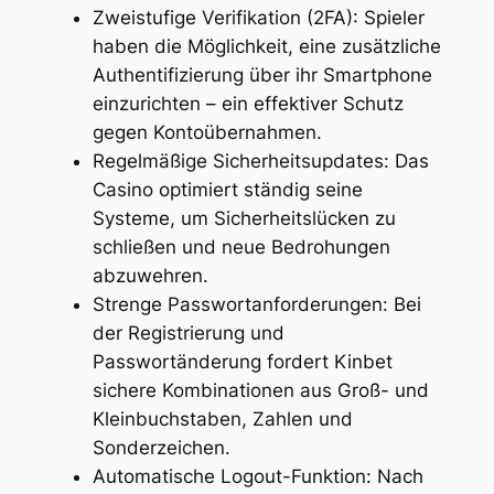
Zweistufige Verifikation (2FA): Spieler
haben die Möglichkeit, eine zusätzliche
Authentifizierung über ihr Smartphone
einzurichten – ein effektiver Schutz
gegen Kontoübernahmen.
Regelmäßige Sicherheitsupdates: Das
Casino optimiert ständig seine
Systeme, um Sicherheitslücken zu
schließen und neue Bedrohungen
abzuwehren.
Strenge Passwortanforderungen: Bei
der Registrierung und
Passwortänderung fordert Kinbet
sichere Kombinationen aus Groß- und
Kleinbuchstaben, Zahlen und
Sonderzeichen.
Automatische Logout-Funktion: Nach