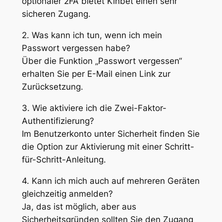
optionaler 2FA bietet Kinbet einen sehr
sicheren Zugang.
2. Was kann ich tun, wenn ich mein
Passwort vergessen habe?
Über die Funktion „Passwort vergessen“
erhalten Sie per E-Mail einen Link zur
Zurücksetzung.
3. Wie aktiviere ich die Zwei-Faktor-
Authentifizierung?
Im Benutzerkonto unter Sicherheit finden Sie
die Option zur Aktivierung mit einer Schritt-
für-Schritt-Anleitung.
4. Kann ich mich auch auf mehreren Geräten
gleichzeitig anmelden?
Ja, das ist möglich, aber aus
Sicherheitsgründen sollten Sie den Zugang