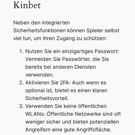
Kinbet
Neben den integrierten
Sicherheitsfunktionen können Spieler selbst
viel tun, um ihren Zugang zu schützen:
Nutzen Sie ein einzigartiges Passwort:
Vermeiden Sie Passwörter, die Sie
bereits bei anderen Diensten
verwenden.
Aktivieren Sie 2FA: Auch wenn es
optional ist, bietet es einen klaren
Sicherheitsvorteil.
Verwenden Sie keine öffentlichen
WLANs: Öffentliche Netzwerke sind oft
weniger sicher und bieten potenziellen
Angreifern eine gute Angriffsfläche.