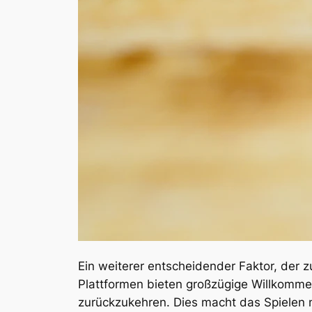
Ein weiterer entscheidender Faktor, der z
Plattformen bieten großzügige Willkomme
zurückzukehren. Dies macht das Spielen 