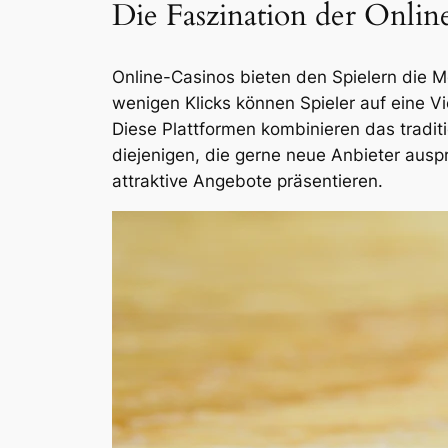
Die Faszination der Onlin
Online-Casinos bieten den Spielern die M
wenigen Klicks können Spieler auf eine Vi
Diese Plattformen kombinieren das traditi
diejenigen, die gerne neue Anbieter ausp
attraktive Angebote präsentieren.