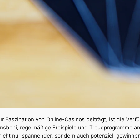
ur Faszination von Online-Casinos beiträgt, ist die Ver
nsboni, regelmäßige Freispiele und Treueprogramme an,
nicht nur spannender, sondern auch potenziell gewinnbr