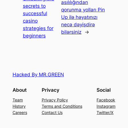
asılılığından
secrets to
qorunma yolları Pin
successful
Up ilə həyatınızı
casino
necə dəyişdirə
strategies for
bilərsiniz
→
beginners
Hacked By MR.GREEN
About
Privacy
Social
Team
Privacy Policy
Facebook
History
Terms and Conditions
Instagram
Careers
Contact Us
Twitter/X