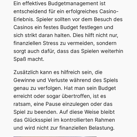
Ein effektives Budgetmanagement ist
entscheidend für ein erfolgreiches Casino-
Erlebnis. Spieler sollten vor dem Besuch des
Casinos ein festes Budget festlegen und
sich strikt daran halten. Dies hilft nicht nur,
finanziellen Stress zu vermeiden, sondern
sorgt auch dafür, dass das Spielen weiterhin
Spaß macht.
Zusätzlich kann es hilfreich sein, die
Gewinne und Verluste während des Spiels
genau zu verfolgen. Hat man sein Budget
erreicht oder sogar übertroffen, ist es
ratsam, eine Pause einzulegen oder das
Spiel zu beenden. Auf diese Weise bleibt
das Glücksspiel im kontrollierten Rahmen
und wird nicht zur finanziellen Belastung.