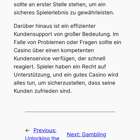
sollte an erster Stelle stehen, um ein
sicheres Spielerlebnis zu gewährleisten.
Darüber hinaus ist ein effizienter
Kundensupport von großer Bedeutung. Im
Falle von Problemen oder Fragen sollte ein
Casino über einen kompetenten
Kundenservice verfügen, der schnell
reagiert. Spieler haben ein Recht auf
Unterstützung, und ein gutes Casino wird
alles tun, um sicherzustellen, dass seine
Kunden zufrieden sind.
←
Previous:
Next:
Gambling
Unlocking the