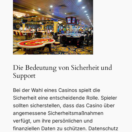
Die Bedeutung von Sicherheit und
Support
Bei der Wahl eines Casinos spielt die
Sicherheit eine entscheidende Rolle. Spieler
sollten sicherstellen, dass das Casino über
angemessene Sicherheitsmaßnahmen
verfügt, um ihre persönlichen und
finanziellen Daten zu schützen. Datenschutz