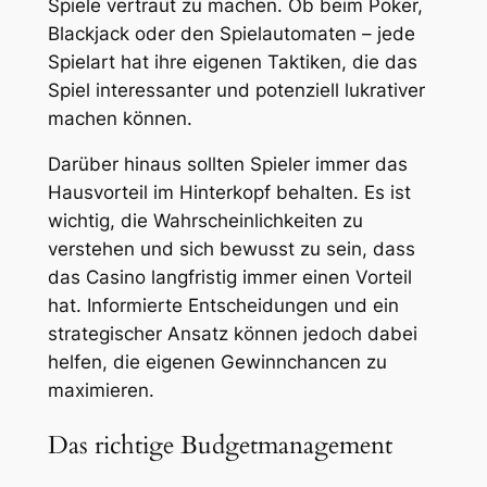
Spiele vertraut zu machen. Ob beim Poker,
Blackjack oder den Spielautomaten – jede
Spielart hat ihre eigenen Taktiken, die das
Spiel interessanter und potenziell lukrativer
machen können.
Darüber hinaus sollten Spieler immer das
Hausvorteil im Hinterkopf behalten. Es ist
wichtig, die Wahrscheinlichkeiten zu
verstehen und sich bewusst zu sein, dass
das Casino langfristig immer einen Vorteil
hat. Informierte Entscheidungen und ein
strategischer Ansatz können jedoch dabei
helfen, die eigenen Gewinnchancen zu
maximieren.
Das richtige Budgetmanagement