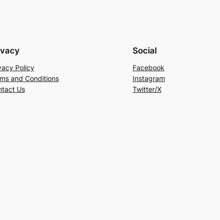
ivacy
Social
vacy Policy
Facebook
ms and Conditions
Instagram
tact Us
Twitter/X