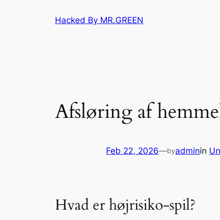
Skip
Hacked By MR.GREEN
to
content
Afsløring af hemmel
Feb 22, 2026
—
admin
in
Un
by
Hvad er højrisiko-spil?