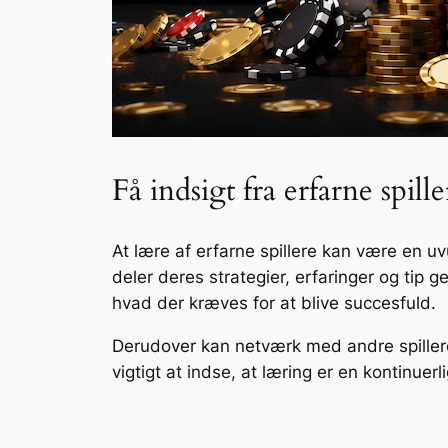
Få indsigt fra erfarne spille
At lære af erfarne spillere kan være en uv
deler deres strategier, erfaringer og tip 
hvad der kræves for at blive succesfuld.
Derudover kan netværk med andre spillere
vigtigt at indse, at læring er en kontinuerl