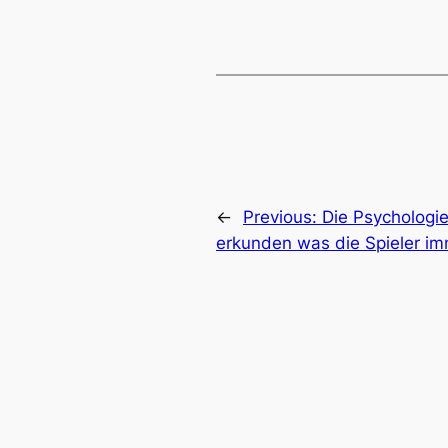
←
Previous:
Die Psychologie
erkunden was die Spieler im