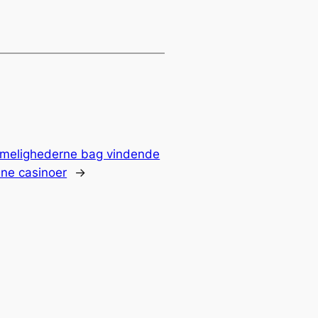
elighederne bag vindende
ine casinoer
→