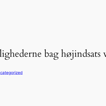
ighederne bag højindsats 
categorized