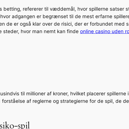
 betting, refererer til væddemål, hvor spillerne satser 
hvor adgangen er begrænset til de mest erfarne spillere.
en de er også klar over de risici, der er forbundet me
steder, hvor man nemt kan finde
online casino uden r
tusindvis til millioner af kroner, hvilket placerer spiller
lid forståelse af reglerne og strategierne for de spil, de 
siko-spil