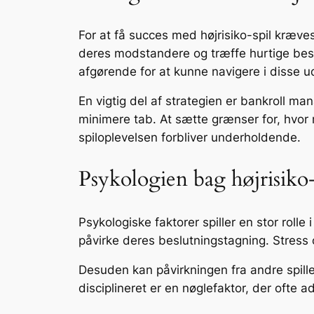
For at få succes med højrisiko-spil kræves
deres modstandere og træffe hurtige besl
afgørende for at kunne navigere i disse u
En vigtig del af strategien er bankroll 
minimere tab. At sætte grænser for, hvor m
spiloplevelsen forbliver underholdende.
Psykologien bag højrisiko-
Psykologiske faktorer spiller en stor roll
påvirke deres beslutningstagning. Stress 
Desuden kan påvirkningen fra andre spille
disciplineret er en nøglefaktor, der ofte a