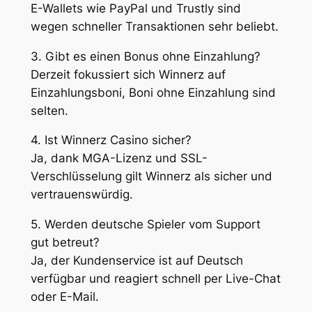
E-Wallets wie PayPal und Trustly sind
wegen schneller Transaktionen sehr beliebt.
3. Gibt es einen Bonus ohne Einzahlung?
Derzeit fokussiert sich Winnerz auf
Einzahlungsboni, Boni ohne Einzahlung sind
selten.
4. Ist Winnerz Casino sicher?
Ja, dank MGA-Lizenz und SSL-
Verschlüsselung gilt Winnerz als sicher und
vertrauenswürdig.
5. Werden deutsche Spieler vom Support
gut betreut?
Ja, der Kundenservice ist auf Deutsch
verfügbar und reagiert schnell per Live-Chat
oder E-Mail.