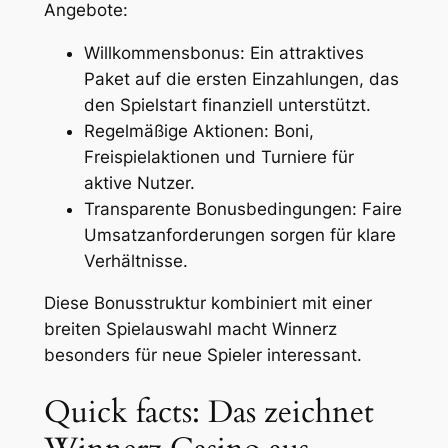
Angebote:
Willkommensbonus: Ein attraktives
Paket auf die ersten Einzahlungen, das
den Spielstart finanziell unterstützt.
Regelmäßige Aktionen: Boni,
Freispielaktionen und Turniere für
aktive Nutzer.
Transparente Bonusbedingungen: Faire
Umsatzanforderungen sorgen für klare
Verhältnisse.
Diese Bonusstruktur kombiniert mit einer
breiten Spielauswahl macht Winnerz
besonders für neue Spieler interessant.
Quick facts: Das zeichnet