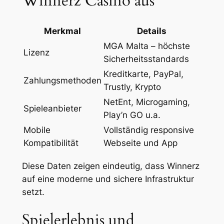
Winnerz Casino aus
Merkmal
Details
MGA Malta – höchste
Lizenz
Sicherheitsstandards
Kreditkarte, PayPal,
Zahlungsmethoden
Trustly, Krypto
NetEnt, Microgaming,
Spieleanbieter
Play’n GO u.a.
Mobile
Vollständig responsive
Kompatibilität
Webseite und App
Diese Daten zeigen eindeutig, dass Winnerz
auf eine moderne und sichere Infrastruktur
setzt.
Spielerlebnis und