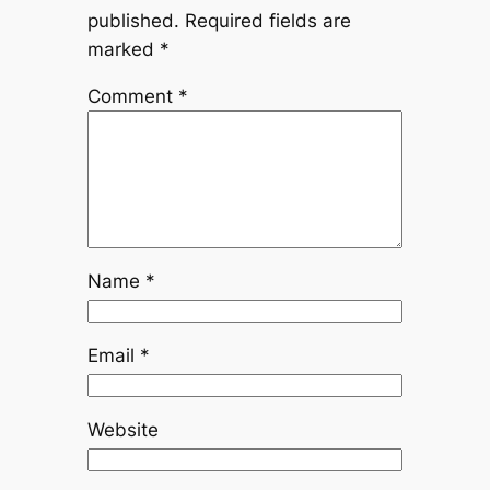
published.
Required fields are
marked
*
Comment
*
Name
*
Email
*
Website