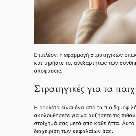
Επιπλέον, η εφαρμογή στρατηγικών όπως 
και τηρήστε το, ανεξαρτήτως των συνθηκ
αποφάσεις.
Στρατηγικές για τα παιχ
Η ρουλέτα είναι ένα από τα πιο δημοφιλ
ακολουθήσετε για να αυξήσετε τις πιθαν
στοίχημά σας μετά από κάθε ήττα. Αυτό
διαχείριση των κεφαλαίων σας.