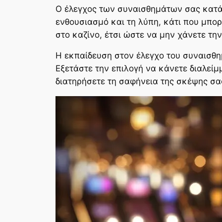
Ο έλεγχος των συναισθημάτων σας κατά τ
ενθουσιασμό και τη λύπη, κάτι που μπορ
στο καζίνο, έτσι ώστε να μην χάνετε τη
Η εκπαίδευση στον έλεγχο του συναισθημ
Εξετάστε την επιλογή να κάνετε διαλείμ
διατηρήσετε τη σαφήνεια της σκέψης σα