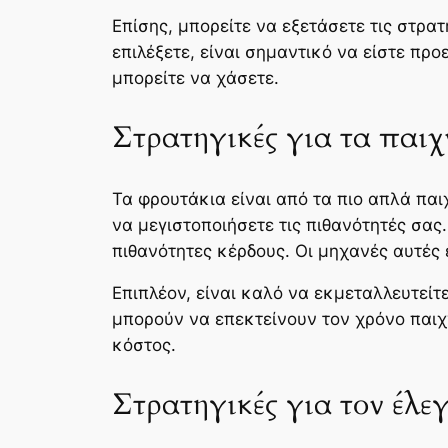
Επίσης, μπορείτε να εξετάσετε τις στρα
επιλέξετε, είναι σημαντικό να είστε πρ
μπορείτε να χάσετε.
Στρατηγικές για τα παιχν
Τα φρουτάκια είναι από τα πιο απλά παι
να μεγιστοποιήσετε τις πιθανότητές σας
πιθανότητες κέρδους. Οι μηχανές αυτές
Επιπλέον, είναι καλό να εκμεταλλευτείτ
μπορούν να επεκτείνουν τον χρόνο παιχν
κόστος.
Στρατηγικές για τον έλε