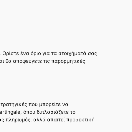
 Ορίστε ένα όριο για τα στοιχήματά σας
και θα αποφεύγετε τις παρορμητικές
στρατηγικές που μπορείτε να
rtingale, όπου διπλασιάζετε το
σας πληρωμές, αλλά απαιτεί προσεκτική