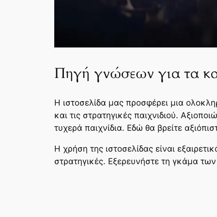
Πηγή γνώσεων για τα κα
Η ιστοσελίδα μας προσφέρει μια ολοκλ
και τις στρατηγικές παιχνιδιού. Αξιοπο
τυχερά παιχνίδια. Εδώ θα βρείτε αξιόπι
Η χρήση της ιστοσελίδας είναι εξαιρετι
στρατηγικές. Εξερευνήστε τη γκάμα των 