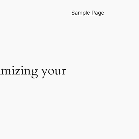
Sample Page
ximizing your