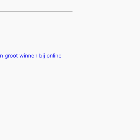
 groot winnen bij online