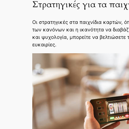
Στρατηγικές για τα παιχ
Οι στρατηγικές στα παιχνίδια καρτών, ό
των κανόνων και η ικανότητα να διαβάζ
και ψυχολογία, μπορείτε να βελτιώσετε 
ευκαιρίες.