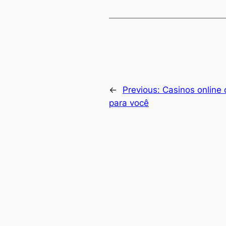
←
Previous:
Casinos online 
para você