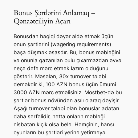
Bonus Şərtlərini Anlamaq –
Qənaətçiliyin Açarı
Bonusdan həqiqi dəyər əldə etmək üçün
onun şərtlərini (wagering requirements)
başa düşmək əsasdır. Bu, bonus məbləğini
və onunla qazanılan pulu çıxarmazdan əvvəl
neçə dəfə mərc etmək lazım olduğunu
göstərir. Məsələn, 30x turnover tələbi
deməkdir ki, 100 AZN bonus üçün ümumi
3000 AZN mərc etməlisiniz. Mostbet-də bu
şərtlər bonus növündən asılı olaraq dəyişir.
Aşağı turnover tələbi olan bonuslar adətən
daha sərfəlidir, hətta onların məbləği
nisbətən kiçik olsa belə. Həmçinin, hansı
oyunların bu şərtləri yerinə yetirməyə