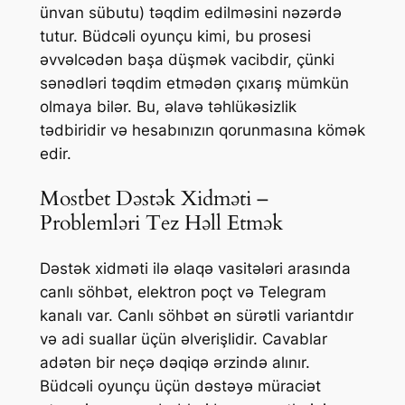
ünvan sübutu) təqdim edilməsini nəzərdə
tutur. Büdcəli oyunçu kimi, bu prosesi
əvvəlcədən başa düşmək vacibdir, çünki
sənədləri təqdim etmədən çıxarış mümkün
olmaya bilər. Bu, əlavə təhlükəsizlik
tədbiridir və hesabınızın qorunmasına kömək
edir.
Mostbet Dəstək Xidməti –
Problemləri Tez Həll Etmək
Dəstək xidməti ilə əlaqə vasitələri arasında
canlı söhbət, elektron poçt və Telegram
kanalı var. Canlı söhbət ən sürətli variantdır
və adi suallar üçün əlverişlidir. Cavablar
adətən bir neçə dəqiqə ərzində alınır.
Büdcəli oyunçu üçün dəstəyə müraciət