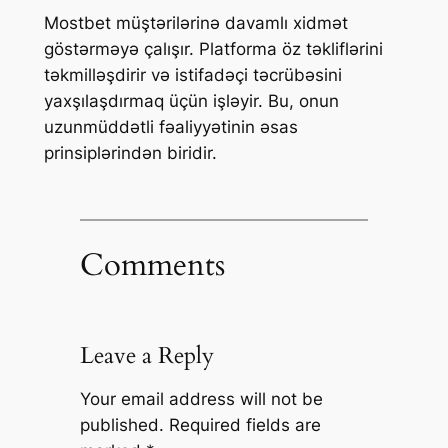
Mostbet müştərilərinə davamlı xidmət
göstərməyə çalışır. Platforma öz təkliflərini
təkmilləşdirir və istifadəçi təcrübəsini
yaxşılaşdırmaq üçün işləyir. Bu, onun
uzunmüddətli fəaliyyətinin əsas
prinsiplərindən biridir.
Comments
Leave a Reply
Your email address will not be
published.
Required fields are