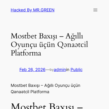
Skip
Hacked By MR.GREEN
to
content
Mostbet Baxışı – Ağıllı
Oyunçu üçün Qənaətcil
Platforma
Feb 26, 2026
—
admin
in
Public
by
Mostbet Baxışı – Ağıllı Oyunçu üçün
Qənaətcil Platforma
Mostbet Baxışı –