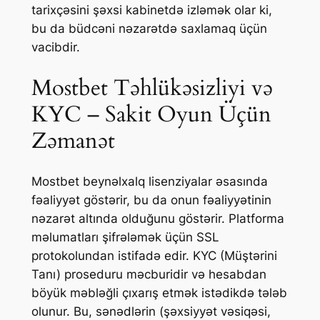
tarixçəsini şəxsi kabinetdə izləmək olar ki,
bu da büdcəni nəzarətdə saxlamaq üçün
vacibdir.
Mostbet Təhlükəsizliyi və
KYC – Sakit Oyun Üçün
Zəmanət
Mostbet beynəlxalq lisenziyalar əsasında
fəaliyyət göstərir, bu da onun fəaliyyətinin
nəzarət altında olduğunu göstərir. Platforma
məlumatları şifrələmək üçün SSL
protokolundan istifadə edir. KYC (Müştərini
Tanı) proseduru məcburidir və hesabdan
böyük məbləğli çıxarış etmək istədikdə tələb
olunur. Bu, sənədlərin (şəxsiyyət vəsiqəsi,