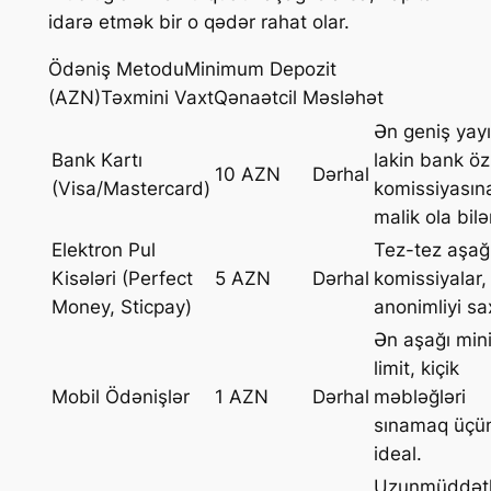
idarə etmək bir o qədər rahat olar.
Ödəniş MetoduMinimum Depozit
(AZN)Təxmini VaxtQənaətcil Məsləhət
Ən geniş yayı
Bank Kartı
lakin bank öz
10 AZN
Dərhal
(Visa/Mastercard)
komissiyasın
malik ola bilə
Elektron Pul
Tez-tez aşağ
Kisələri (Perfect
5 AZN
Dərhal
komissiyalar,
Money, Sticpay)
anonimliyi sax
Ən aşağı mi
limit, kiçik
Mobil Ödənişlər
1 AZN
Dərhal
məbləğləri
sınamaq üçü
ideal.
Uzunmüddətl