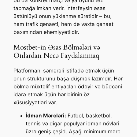
bu da konkret matçı və ya oyunu tez
tapmağa imkan verir. İnterfeysin əsas
üstünlüyü onun yüklənmə sürətidir – bu,
həm trafik qənaəti, həm də vaxta qənaət
baxımından əhəmiyyətlidir.
Mostbet-in Əsas Bölmələri və
Onlardan Necə Faydalanmaq
Platformanı səmərəli istifadə etmək üçün
onun strukturunu başa düşmək lazımdır. Hər
bölmə müxtəlif ehtiyacları ödəyir və büdcəni
idarə etmək üçün hər birinin öz
xüsusiyyətləri var.
İdman Mərcləri:
Futbol, basketbol,
tennis və digər populyar idman növləri
üzrə geniş çeşid. Aşağı minimum mərc