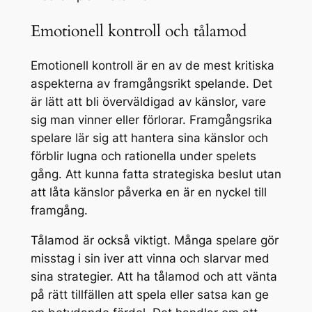
Emotionell kontroll och tålamod
Emotionell kontroll är en av de mest kritiska
aspekterna av framgångsrikt spelande. Det
är lätt att bli överväldigad av känslor, vare
sig man vinner eller förlorar. Framgångsrika
spelare lär sig att hantera sina känslor och
förblir lugna och rationella under spelets
gång. Att kunna fatta strategiska beslut utan
att låta känslor påverka en är en nyckel till
framgång.
Tålamod är också viktigt. Många spelare gör
misstag i sin iver att vinna och slarvar med
sina strategier. Att ha tålamod och att vänta
på rätt tillfällen att spela eller satsa kan ge