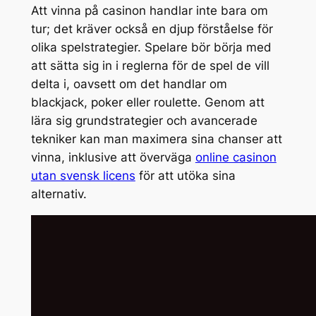
Att vinna på casinon handlar inte bara om
tur; det kräver också en djup förståelse för
olika spelstrategier. Spelare bör börja med
att sätta sig in i reglerna för de spel de vill
delta i, oavsett om det handlar om
blackjack, poker eller roulette. Genom att
lära sig grundstrategier och avancerade
tekniker kan man maximera sina chanser att
vinna, inklusive att överväga
online casinon
utan svensk licens
för att utöka sina
alternativ.