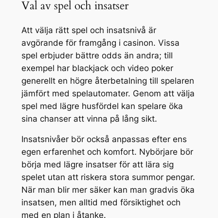
Val av spel och insatser
Att välja rätt spel och insatsnivå är
avgörande för framgång i casinon. Vissa
spel erbjuder bättre odds än andra; till
exempel har blackjack och video poker
generellt en högre återbetalning till spelaren
jämfört med spelautomater. Genom att välja
spel med lägre husfördel kan spelare öka
sina chanser att vinna på lång sikt.
Insatsnivåer bör också anpassas efter ens
egen erfarenhet och komfort. Nybörjare bör
börja med lägre insatser för att lära sig
spelet utan att riskera stora summor pengar.
När man blir mer säker kan man gradvis öka
insatsen, men alltid med försiktighet och
med en plan i åtanke.