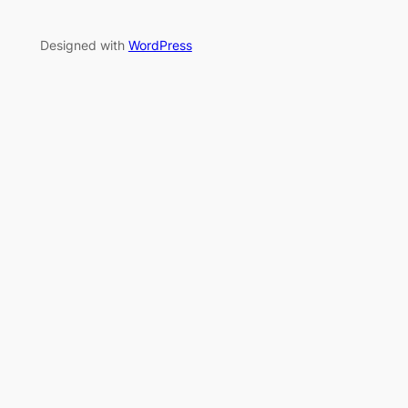
Designed with
WordPress