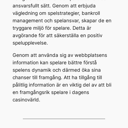
ansvarsfullt sätt. Genom att erbjuda
vägledning om spelstrategier, bankroll
management och spelansvar, skapar de en
tryggare miljö för spelare. Detta är
avgörande för att säkerställa en positiv
spelupplevelse.
Genom att använda sig av webbplatsens
information kan spelare bättre förstå
spelens dynamik och därmed öka sina
chanser till framgång. Att ha tillgång till
pålitlig information är en viktig del av att bli
en framgångsrik spelare i dagens
casinovärld.