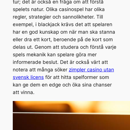
tur; det är också en fråga om att förstå
spelets natur. Olika casinospel har olika
regler, strategier och sannolikheter. Till
exempel, i blackjack krävs det att spelaren
har en god kunskap om när man ska stanna
eller dra ett kort, beroende på de kort som
delas ut. Genom att studera och förstå varje
spels mekanik kan spelare göra mer
informerade beslut. Det är också värt att
notera att många söker
zimpler casino utan
svensk licens
för att hitta spelformer som
kan ge dem en edge och öka sina chanser
att vinna.