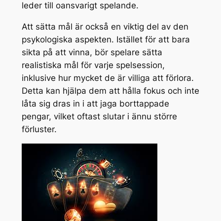
leder till oansvarigt spelande.
Att sätta mål är också en viktig del av den
psykologiska aspekten. Istället för att bara
sikta på att vinna, bör spelare sätta
realistiska mål för varje spelsession,
inklusive hur mycket de är villiga att förlora.
Detta kan hjälpa dem att hålla fokus och inte
låta sig dras in i att jaga borttappade
pengar, vilket oftast slutar i ännu större
förluster.