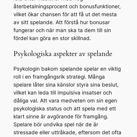
återbetalningsprocent och bonusfunktioner,
vilket ökar chansen för att få ut det mesta
av sitt spelande. Att förstå hur bonusar
fungerar och när man ska ta dem till sin
fördel kan göra en stor skillnad.
Psykologiska aspekter av spelande
Psykologin bakom spelande spelar en viktig
roll i en framgångsrik strategi. Många
spelare låter sina känslor styra sina beslut,
vilket kan leda till impulsiva insatser och
dåliga val. Att vara medveten om sin egen
psykologiska status och att spela med ett
klart sinne är avgörande för framgång.
Spelare bör undvika spel när de är
stressade eller uttråkade, eftersom det ofta