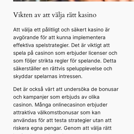
Vikten av att välja rätt kasino
Att välja ett pålitligt och säkert kasino är
avgörande för att kunna implementera
effektiva spelstrategier. Det är viktigt att
spela på casinon som erbjuder licenser och
som följer strikta regler för spelande. Detta
säkerställer en rättvis spelupplevelse och
skyddar spelarnas intressen.
Det är också värt att undersöka de bonusar
och kampanjer som erbjuds av olika
casinon. Många onlinecasinon erbjuder
attraktiva välkomstbonusar som kan
användas för att testa strategier utan att
riskera egna pengar. Genom att välja rätt