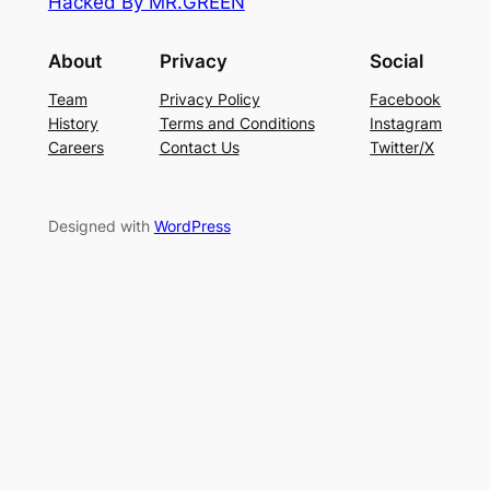
Hacked By MR.GREEN
About
Privacy
Social
Team
Privacy Policy
Facebook
History
Terms and Conditions
Instagram
Careers
Contact Us
Twitter/X
Designed with
WordPress