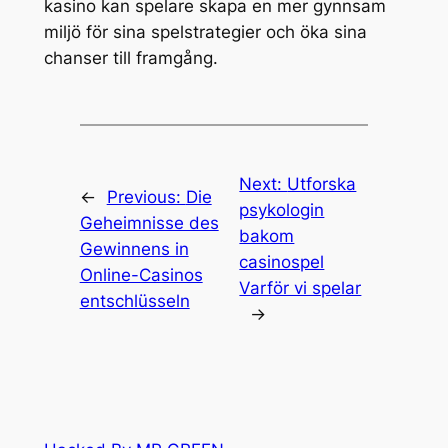
kasino kan spelare skapa en mer gynnsam
miljö för sina spelstrategier och öka sina
chanser till framgång.
Next:
Utforska
←
Previous:
Die
psykologin
Geheimnisse des
bakom
Gewinnens in
casinospel
Online-Casinos
Varför vi spelar
entschlüsseln
→