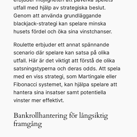
utfall med hjälp av strategiska beslut.
Genom att använda grundläggande
blackjack-strategi kan spelare minska
husets fördel och öka sina vinstchanser.
Roulette erbjuder ett annat spännande
scenario där spelare kan satsa på olika
utfall. Här är det viktigt att förstå de olika
satsningstyperna och deras odds. Att spela
med en viss strategi, som Martingale eller
Fibonacci systemet, kan hjälpa spelare att
hantera sina insatser samt potentiella
vinster mer effektivt.
Bankrollhantering för långsiktig
framgång