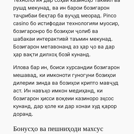
Технология дар соҳаи казиноҳо такмил ва
рушд мекунад, ва ин барои бозигарон
таҷрибаи беҳтар ба вуҷуд меорад. Pinco
casino бо истифодаи технологияи муосир,
бозигаронро бо бозиҳои ҷолиб ва
шабакаи интерактивӣ таъмин мекунад.
Бозигарон метавонанд аз ҳар ҷо ва дар
ҳар вақти дилхоҳ бозӣ кунанд.
Илова бар ин, боиси хурсандии бозигарон
мешавад, ки имконоти гуногуни бозиҳои
дилерии зинда ва бозиҳои крипто мавҷуд
аст. Ин навъҳо имкон медиҳанд, ки
бозигарон ҳисси воқеии казиноро эҳсос
кунанд, дар ҳоле ки дар хонаи худ қарор
доранд.
Бонусҳо ва пешниҳоди махсус