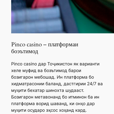
Pinco casino – платформаи
боэътимод
Pinco casino дар Тоҷикистон як варианти
хеле муфид ва боэътимод барои
бозигарон мебошад. Ин платформа бо
хидматрасонии баланд, дастгирии 24/7 ва
муҳити бехатар шинохта шудааст.
Бозигарон метавонанд бо итминон ба ин
платформа ворид шаванд, ки онҳо дар
муҳити осударо эҳсос хоҳанд кард.