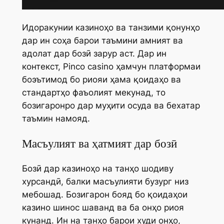
Идоракунии казиноҳо ва танзими қонунҳо
дар ин соҳа барои таъмини амният ва
адолат дар бозӣ зарур аст. Дар ин
контекст, Pinco casino ҳамчун платформаи
боэътимод бо риояи ҳама қоидаҳо ва
стандартҳо фаъолият мекунад, то
бозигаронро дар муҳити осуда ва бехатар
таъмин намояд.
Масъулият ва ҳатмият дар бозӣ
Бозӣ дар казиноҳо на танҳо шодиву
хурсандӣ, балки масъулияти бузург низ
мебошад. Бозигарон бояд бо қоидаҳои
казино шинос шаванд ва ба онҳо риоя
кунанд. Ин на танҳо барои худи онҳо,