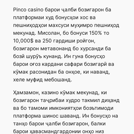
Pinco casino барои ҷалби бозигарон ба
платформаи худ бонусҳои хос ва
пешниҳодҳои махсуси муҳимро пешниҳод
мекунад. Мисолан, бо бонуси 150% то
10,000$ ва 250 гардиши ройгон,
бозигарон метавонанд бо хурсанди ба
бозӣ шурӯъ кунанд. Ин гуна бонусҳо
барои оғоз кардани сафари бозигарӣ ва
кӯмак расонидан ба онҳое, ки наванд,
хеле муфид мебошанд.
Ҳамзамон, казино кӯмак мекунад, ки
бозигарон таҷрибаи худро такмил диҳанд
ва бо тамоми имкониятҳои боэътимоди
платформа шинос шаванд. Ин бонусҳо на
танҳо барои ҷалби бозигарон, балки
барои ҳавасмандгардонии онҳо низ