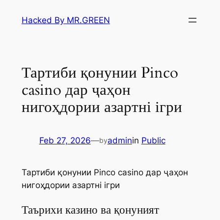
Skip
Hacked By MR.GREEN
to
content
Тартиби қонунии Pinco
casino дар ҷаҳон
нигоҳдории азартні ігри
Feb 27, 2026
—
admin
in
Public
by
Тартиби қонунии Pinco casino дар ҷаҳон
нигоҳдории азартні ігри
Таърихи казино ва қонуният