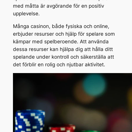
med måtta är avgörande för en positiv
upplevelse.
Många casinon, både fysiska och online,
erbjuder resurser och hjälp för spelare som
kämpar med spelberoende. Att använda
dessa resurser kan hjälpa dig att hålla ditt
spelande under kontroll och säkerställa att
det förblir en rolig och njutbar aktivitet.