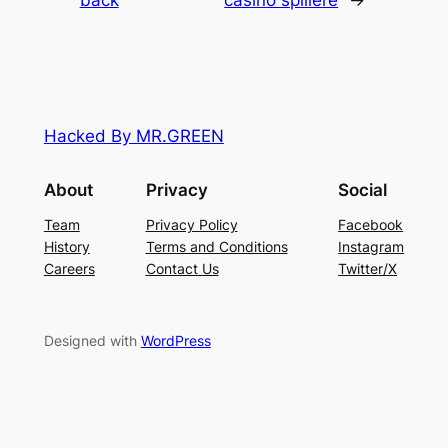
Hacked By MR.GREEN
About
Privacy
Social
Team
Privacy Policy
Facebook
History
Terms and Conditions
Instagram
Careers
Contact Us
Twitter/X
Designed with
WordPress