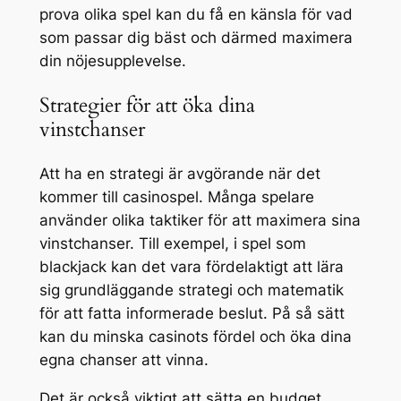
prova olika spel kan du få en känsla för vad
som passar dig bäst och därmed maximera
din nöjesupplevelse.
Strategier för att öka dina
vinstchanser
Att ha en strategi är avgörande när det
kommer till casinospel. Många spelare
använder olika taktiker för att maximera sina
vinstchanser. Till exempel, i spel som
blackjack kan det vara fördelaktigt att lära
sig grundläggande strategi och matematik
för att fatta informerade beslut. På så sätt
kan du minska casinots fördel och öka dina
egna chanser att vinna.
Det är också viktigt att sätta en budget