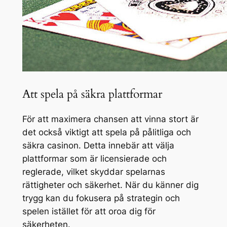
Att spela på säkra plattformar
För att maximera chansen att vinna stort är
det också viktigt att spela på pålitliga och
säkra casinon. Detta innebär att välja
plattformar som är licensierade och
reglerade, vilket skyddar spelarnas
rättigheter och säkerhet. När du känner dig
trygg kan du fokusera på strategin och
spelen istället för att oroa dig för
säkerheten.