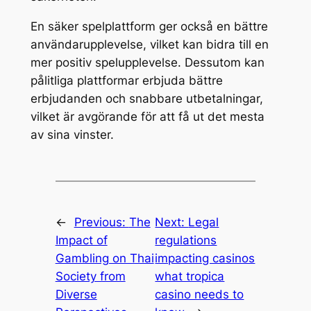
En säker spelplattform ger också en bättre
användarupplevelse, vilket kan bidra till en
mer positiv spelupplevelse. Dessutom kan
pålitliga plattformar erbjuda bättre
erbjudanden och snabbare utbetalningar,
vilket är avgörande för att få ut det mesta
av sina vinster.
←
Previous:
The
Next:
Legal
Impact of
regulations
Gambling on Thai
impacting casinos
Society from
what tropica
Diverse
casino needs to