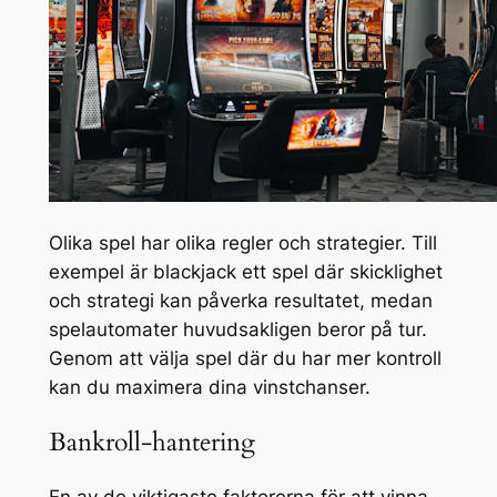
Olika spel har olika regler och strategier. Till
exempel är blackjack ett spel där skicklighet
och strategi kan påverka resultatet, medan
spelautomater huvudsakligen beror på tur.
Genom att välja spel där du har mer kontroll
kan du maximera dina vinstchanser.
Bankroll-hantering