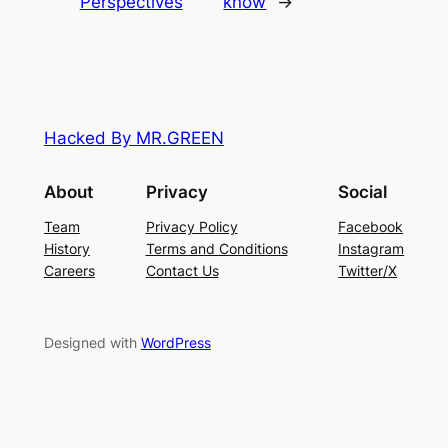
Perspectives
know
→
Hacked By MR.GREEN
About
Privacy
Social
Team
Privacy Policy
Facebook
History
Terms and Conditions
Instagram
Careers
Contact Us
Twitter/X
Designed with
WordPress