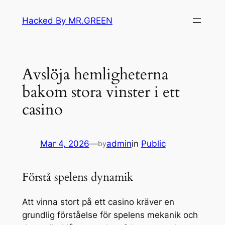
Skip
Hacked By MR.GREEN
to
content
Avslöja hemligheterna
bakom stora vinster i ett
casino
Mar 4, 2026
—
admin
in
Public
by
Förstå spelens dynamik
Att vinna stort på ett casino kräver en
grundlig förståelse för spelens mekanik och