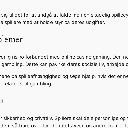
sig til det for at undgå at falde ind i en skadelig spill
pe spillere med at holde styr på deres udgifter.
blemer
lig risiko forbundet med online casino gaming. Den nemm
til gambling. Dette kan påvirke deres sociale liv, arbejd
ene på spilleafhængighed og søge hjælp, hvis det er nø
relateret til gambling.
i
 sikkerhed og privatliv. Spillere skal dele personlige og f
dem sårbare over for identitetstyveri og andre former fo