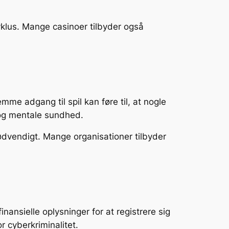
ecyklus. Mange casinoer tilbyder også
e adgang til spil kan føre til, at nogle
e og mentale sundhed.
dvendigt. Mange organisationer tilbyder
inansielle oplysninger for at registrere sig
r cyberkriminalitet.