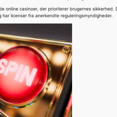
online casinoer, der prioriterer brugernes sikkerhed. D
g har licenser fra anerkendte reguleringsmyndigheder.