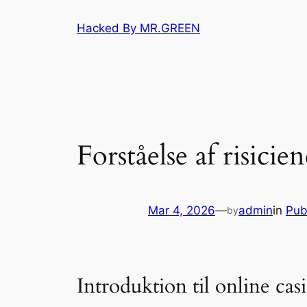
Skip
Hacked By MR.GREEN
to
content
Forståelse af risici
Mar 4, 2026
—
admin
in
Pub
by
Introduktion til online cas