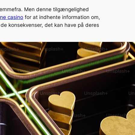
 hjemmefra. Men denne tilgængelighed
ine casino
for at indhente information om,
g de konsekvenser, det kan have på deres