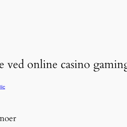
ene ved online casino gamin
lic
inoer