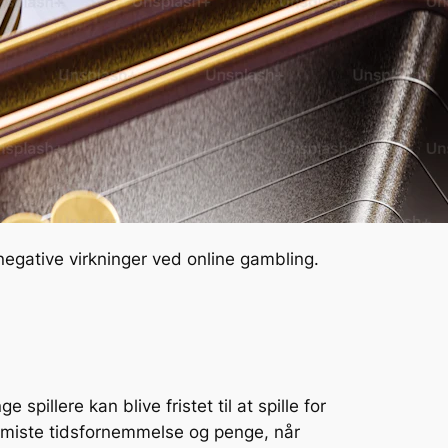
negative virkninger ved online gambling.
illere kan blive fristet til at spille for
 at miste tidsfornemmelse og penge, når