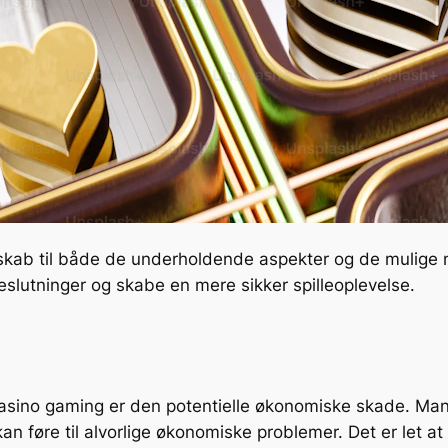
ndskab til både de underholdende aspekter og de mulige 
lutninger og skabe en mere sikker spilleoplevelse.
asino gaming er den potentielle økonomiske skade. Mange sp
t kan føre til alvorlige økonomiske problemer. Det er let