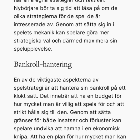
Nybörjare bör ta sig tid att läsa på om de
olika strategierna för de spel de är
intresserade av. Genom att sätta sig in i
spelets mekanik kan spelare göra mer
strategiska val och därmed maximera sin
spelupplevelse.
Bankroll-hantering
En av de viktigaste aspekterna av
spelstrategi är att hantera sin bankroll på ett
klokt sätt. Det innebär att ha en budget för
hur mycket man är villig att spela för och att
strikt hålla sig till den. Genom att sätta
gränser för både insatser och förluster kan
spelare undvika att hamna i en ekonomisk
knipa. Att ha en plan för hur mycket man kan