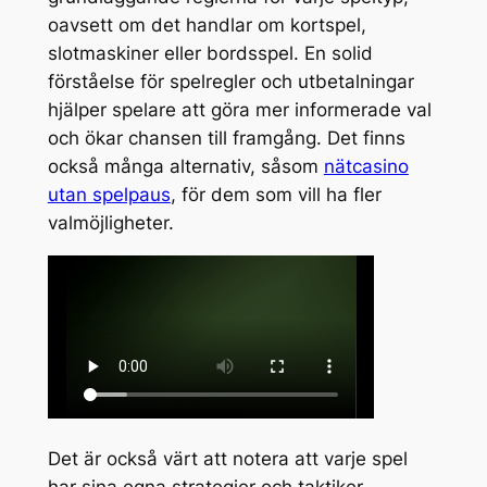
oavsett om det handlar om kortspel,
slotmaskiner eller bordsspel. En solid
förståelse för spelregler och utbetalningar
hjälper spelare att göra mer informerade val
och ökar chansen till framgång. Det finns
också många alternativ, såsom
nätcasino
utan spelpaus
, för dem som vill ha fler
valmöjligheter.
Det är också värt att notera att varje spel
har sina egna strategier och taktiker.