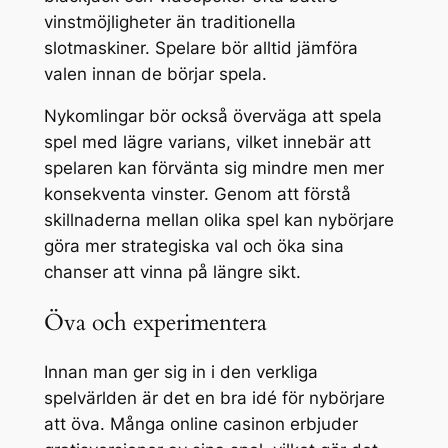
vinstmöjligheter än traditionella
slotmaskiner. Spelare bör alltid jämföra
valen innan de börjar spela.
Nykomlingar bör också överväga att spela
spel med lägre varians, vilket innebär att
spelaren kan förvänta sig mindre men mer
konsekventa vinster. Genom att förstå
skillnaderna mellan olika spel kan nybörjare
göra mer strategiska val och öka sina
chanser att vinna på längre sikt.
Öva och experimentera
Innan man ger sig in i den verkliga
spelvärlden är det en bra idé för nybörjare
att öva. Många online casinon erbjuder