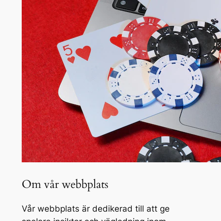
Om vår webbplats
Vår webbplats är dedikerad till att ge