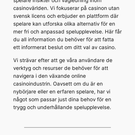
spelare insikter och vägledning inom
casinovärlden. Vi fokuserar på casinon utan
svensk licens och erbjuder en plattform där
spelare kan utforska olika alternativ för en
mer fri och anpassad spelupplevelse. Här får
du all information du behöver för att fatta
ett informerat beslut om ditt val av casino.
Vi strävar efter att ge våra användare de
verktyg och resurser de behöver för att
navigera i den växande online
casinoindustrin. Oavsett om du är en
nybörjare eller en erfaren spelare, har vi
något som passar just dina behov för en
trygg och underhållande spelupplevelse.