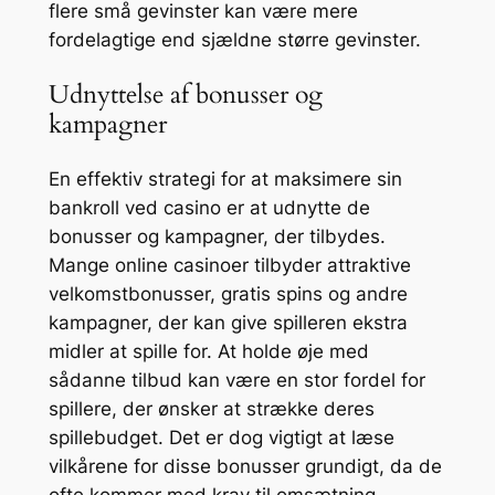
flere små gevinster kan være mere
fordelagtige end sjældne større gevinster.
Udnyttelse af bonusser og
kampagner
En effektiv strategi for at maksimere sin
bankroll ved casino er at udnytte de
bonusser og kampagner, der tilbydes.
Mange online casinoer tilbyder attraktive
velkomstbonusser, gratis spins og andre
kampagner, der kan give spilleren ekstra
midler at spille for. At holde øje med
sådanne tilbud kan være en stor fordel for
spillere, der ønsker at strække deres
spillebudget. Det er dog vigtigt at læse
vilkårene for disse bonusser grundigt, da de