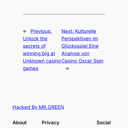
←
Previous:
Next:
Kulturelle
Unlock the
Perspektiven im
secrets of
Glücksspiel Eine
winning big at
Analyse von
Unknown casino
Casino Oscar Spin
games
→
Hacked By MR.GREEN
About
Privacy
Social