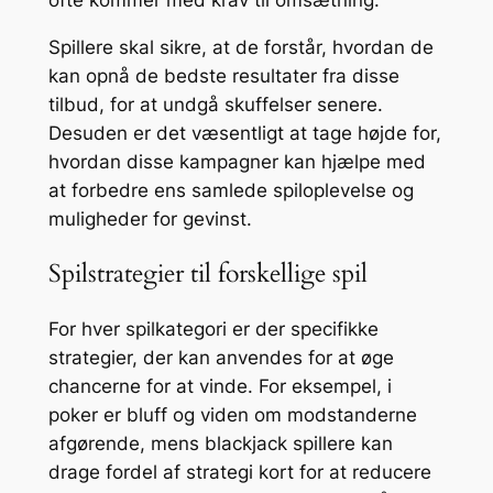
ofte kommer med krav til omsætning.
Spillere skal sikre, at de forstår, hvordan de
kan opnå de bedste resultater fra disse
tilbud, for at undgå skuffelser senere.
Desuden er det væsentligt at tage højde for,
hvordan disse kampagner kan hjælpe med
at forbedre ens samlede spiloplevelse og
muligheder for gevinst.
Spilstrategier til forskellige spil
For hver spilkategori er der specifikke
strategier, der kan anvendes for at øge
chancerne for at vinde. For eksempel, i
poker er bluff og viden om modstanderne
afgørende, mens blackjack spillere kan
drage fordel af strategi kort for at reducere