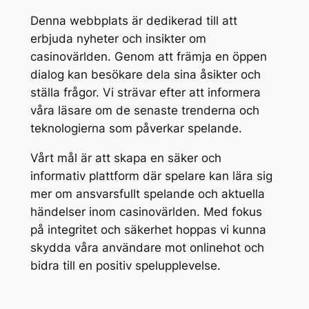
Denna webbplats är dedikerad till att
erbjuda nyheter och insikter om
casinovärlden. Genom att främja en öppen
dialog kan besökare dela sina åsikter och
ställa frågor. Vi strävar efter att informera
våra läsare om de senaste trenderna och
teknologierna som påverkar spelande.
Vårt mål är att skapa en säker och
informativ plattform där spelare kan lära sig
mer om ansvarsfullt spelande och aktuella
händelser inom casinovärlden. Med fokus
på integritet och säkerhet hoppas vi kunna
skydda våra användare mot onlinehot och
bidra till en positiv spelupplevelse.