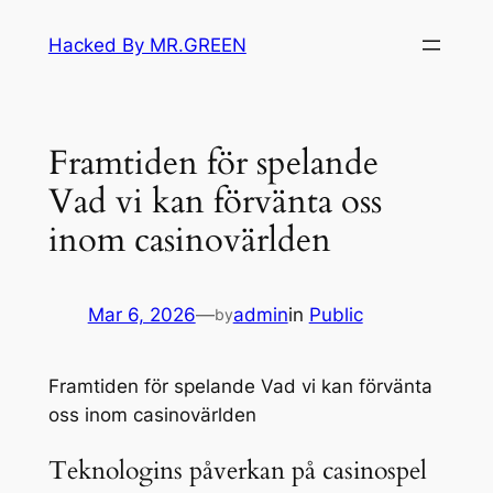
Skip
Hacked By MR.GREEN
to
content
Framtiden för spelande
Vad vi kan förvänta oss
inom casinovärlden
Mar 6, 2026
—
admin
in
Public
by
Framtiden för spelande Vad vi kan förvänta
oss inom casinovärlden
Teknologins påverkan på casinospel