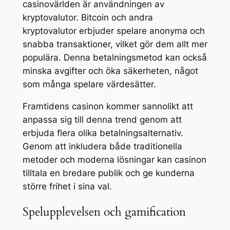
casinovärlden är användningen av
kryptovalutor. Bitcoin och andra
kryptovalutor erbjuder spelare anonyma och
snabba transaktioner, vilket gör dem allt mer
populära. Denna betalningsmetod kan också
minska avgifter och öka säkerheten, något
som många spelare värdesätter.
Framtidens casinon kommer sannolikt att
anpassa sig till denna trend genom att
erbjuda flera olika betalningsalternativ.
Genom att inkludera både traditionella
metoder och moderna lösningar kan casinon
tilltala en bredare publik och ge kunderna
större frihet i sina val.
Spelupplevelsen och gamification