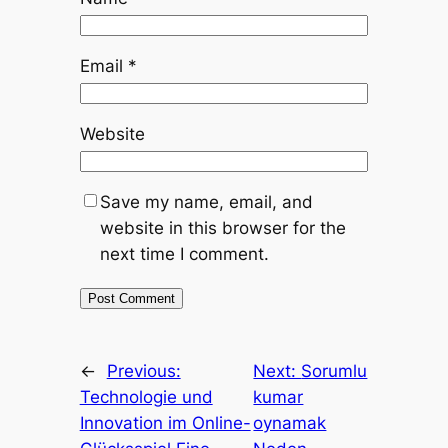
Email
*
Website
Save my name, email, and
website in this browser for the
next time I comment.
←
Previous:
Next:
Sorumlu
Technologie und
kumar
Innovation im Online-
oynamak