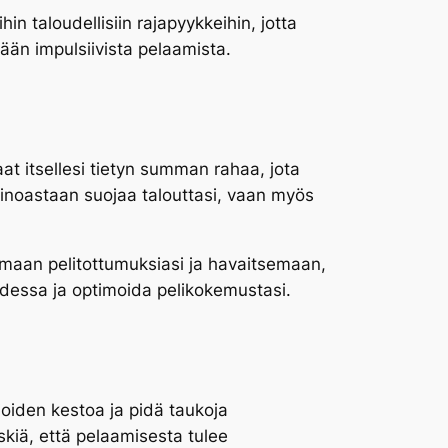
hin taloudellisiin rajapyykkeihin, jotta
ään impulsiivista pelaamista.
at itsellesi tietyn summan rahaa, jota
 ainoastaan suojaa talouttasi, vaan myös
raamaan pelitottumuksiasi ja havaitsemaan,
udessa ja optimoida pelikokemustasi.
ioiden kestoa ja pidä taukoja
skiä, että pelaamisesta tulee