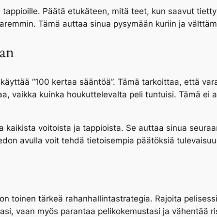
tappioille. Päätä etukäteen, mitä teet, kun saavut tiettyi
paremmin. Tämä auttaa sinua pysymään kuriin ja välttäm
aan
käyttää “100 kertaa sääntöä”. Tämä tarkoittaa, että vara
aa, vaikka kuinka houkuttelevalta peli tuntuisi. Tämä ei
aa kaikista voitoista ja tappioista. Se auttaa sinua seu
edon avulla voit tehdä tietoisempia päätöksiä tulevaisu
n toinen tärkeä rahanhallintastrategia. Rajoita pelisess
ttasi, vaan myös parantaa pelikokemustasi ja vähentää ri