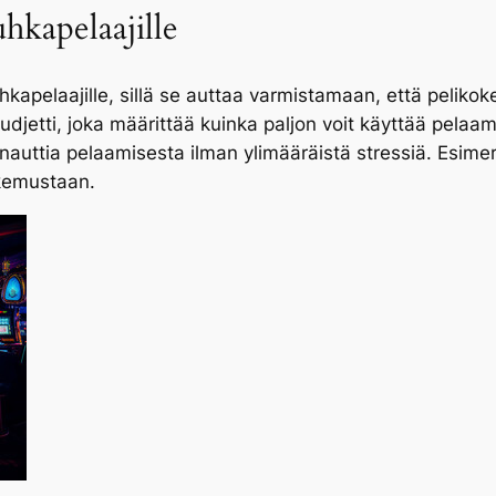
hkapelaajille
 uhkapelaajille, sillä se auttaa varmistamaan, että peli
 budjetti, joka määrittää kuinka paljon voit käyttää pelaa
 nauttia pelaamisesta ilman ylimääräistä stressiä. Esime
okemustaan.