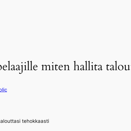
laajille miten hallita talou
lic
talouttasi tehokkaasti