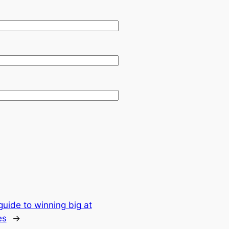
guide to winning big at
es
→