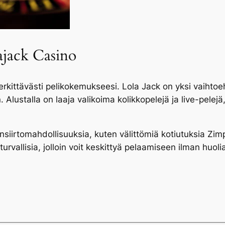
lajack Casino
rkittävästi pelikokemukseesi. Lola Jack on yksi vaihtoeht
 Alustalla on laaja valikoima kolikkopelejä ja live-pelejä,
nsiirtomahdollisuuksia, kuten välittömiä kotiutuksia Zim
rvallisia, jolloin voit keskittyä pelaamiseen ilman huolia