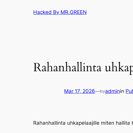
Skip
Hacked By MR.GREEN
to
content
Rahanhallinta uhkape
Mar 17, 2026
—
admin
in
Pub
by
Rahanhallinta uhkapelaajille miten hallita 