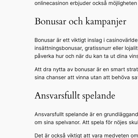
onlinecasinon erbjuder också möjligheten at
Bonusar och kampanjer
Bonusar är ett viktigt inslag i casinovär
insättningsbonusar, gratissnurr eller loja
påverka hur och när du kan ta ut dina vins
Att dra nytta av bonusar är en smart stra
sina chanser att vinna utan att behöva sa
Ansvarsfullt spelande
Ansvarsfullt spelande är en grundläggande
om sina spelvanor. Att spela för nöjes skul
Det är också viktigt att vara medveten om