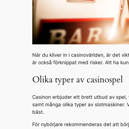
När du kliver in i casinovärlden, är det v
är också förknippat med risker. Att ha ku
Olika typer av casinospel
Casinon erbjuder ett brett utbud av spel, 
samt många olika typer av slotmaskiner. Va
bäst.
För nybörjare rekommenderas det att börj