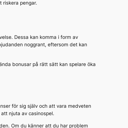
t riskera pengar.
plevelse. Dessa kan komma i form av
 erbjudanden noggrant, eftersom det kan
vända bonusar på rätt sätt kan spelare öka
nser för sig själv och att vara medveten
 att njuta av casinospel.
l den. Om du känner att du har problem