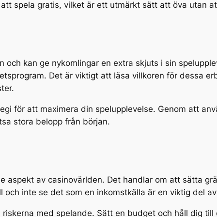
t spela gratis, vilket är ett utmärkt sätt att öva utan at
lden och kan ge nykomlingar en extra skjuts i sin spelup
litetsprogram. Det är viktigt att läsa villkoren för dessa
ter.
tegi för att maximera din spelupplevelse. Genom att an
tsa stora belopp från början.
 aspekt av casinovärlden. Det handlar om att sätta grä
l och inte se det som en inkomstkälla är en viktig del av
 riskerna med spelande. Sätt en budget och håll dig til