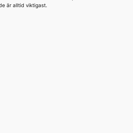
e är alltid viktigast.