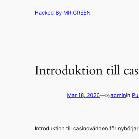
Skip
Hacked By MR.GREEN
to
content
Introduktion till ca
Mar 18, 2026
—
admin
in
Pu
by
Introduktion till casinovärlden för nybörja