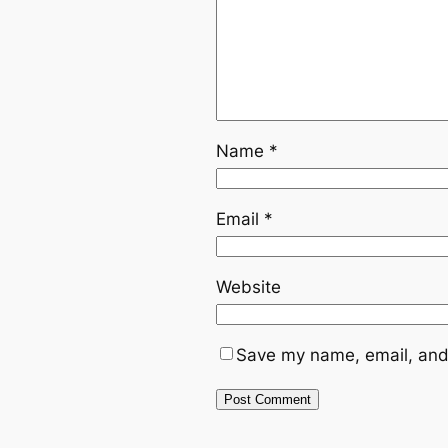
Name
*
Email
*
Website
Save my name, email, and 