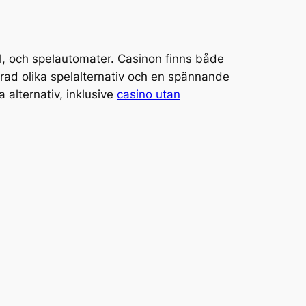
el, och spelautomater. Casinon finns både
n rad olika spelalternativ och en spännande
a alternativ, inklusive
casino utan