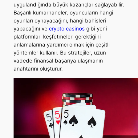
uygulandığında büyük kazançlar sağlayabilir.
Başarılı kumarhaneler, oyuncuların hangi
oyunları oynayacağını, hangi bahisleri
yapacağını ve
crypto casinos
gibi yeni
platformları keşfetmeleri gerektiğini
anlamalarına yardımcı olmak için çeşitli
yöntemler kullanır. Bu stratejiler, uzun
vadede finansal başarıya ulaşmanın
anahtarını oluşturur.