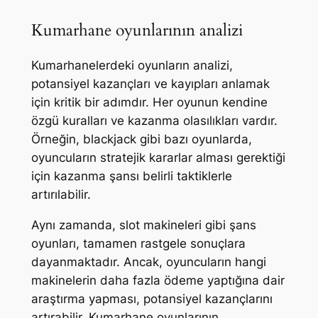
Kumarhane oyunlarının analizi
Kumarhanelerdeki oyunların analizi,
potansiyel kazançları ve kayıpları anlamak
için kritik bir adımdır. Her oyunun kendine
özgü kuralları ve kazanma olasılıkları vardır.
Örneğin, blackjack gibi bazı oyunlarda,
oyuncuların stratejik kararlar alması gerektiği
için kazanma şansı belirli taktiklerle
artırılabilir.
Aynı zamanda, slot makineleri gibi şans
oyunları, tamamen rastgele sonuçlara
dayanmaktadır. Ancak, oyuncuların hangi
makinelerin daha fazla ödeme yaptığına dair
araştırma yapması, potansiyel kazançlarını
artırabilir. Kumarhane oyunlarının