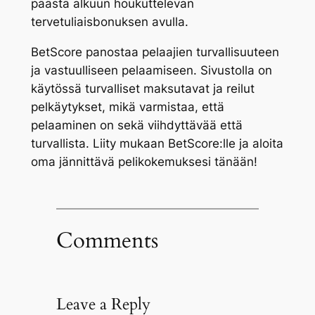
päästä alkuun houkuttelevan
tervetuliaisbonuksen avulla.
BetScore panostaa pelaajien turvallisuuteen
ja vastuulliseen pelaamiseen. Sivustolla on
käytössä turvalliset maksutavat ja reilut
pelkäytykset, mikä varmistaa, että
pelaaminen on sekä viihdyttävää että
turvallista. Liity mukaan BetScore:lle ja aloita
oma jännittävä pelikokemuksesi tänään!
Comments
Leave a Reply