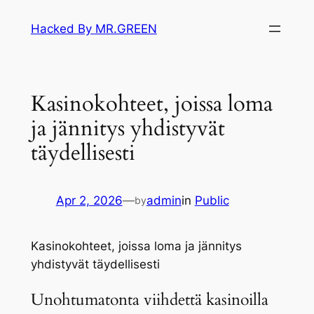
Skip
Hacked By MR.GREEN
to
content
Kasinokohteet, joissa loma
ja jännitys yhdistyvät
täydellisesti
Apr 2, 2026
—
admin
in
Public
by
Kasinokohteet, joissa loma ja jännitys
yhdistyvät täydellisesti
Unohtumatonta viihdettä kasinoilla