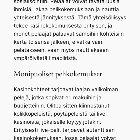
sosialisointiin. Pelaajat voivat tavata uusia
ihmisiä, jakaa pelikokemuksiaan ja nauttia
yhteisestä jännityksestä. Tämä yhteisöllisyys
tekee kasinokokemuksesta erityisen, ja
monet pelaajat palaavat samoihin kohteisiin
kerta toisensa jälkeen, eivätkä vain
pelatakseen, vaan myös nauttiakseen
ympäröivästä ilmapiiristä.
Monipuoliset pelikokemukset
Kasinokohteet tarjoavat laajan valikoiman
pelejä, jotka sopivat eri makuihin ja
budjetteihin. Olitpa sitten kiinnostunut
kolikkopeleistä, pöytäpeleistä tai live-
kasinoista, jokaiselle löytyy jotakin.
Erityisesti live-pelit tarjoavat autenttisen
kasinokokemuksen, jossa pelaajat voivat