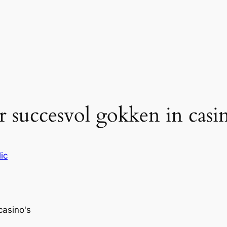
 succesvol gokken in casin
ic
casino's