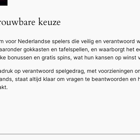
rouwbare keuze
rm voor Nederlandse spelers die veilig en verantwoord 
waaronder gokkasten en tafelspellen, en waarborgt het 
jke bonussen en gratis spins, wat hun kansen op winst v
nadruk op verantwoord spelgedrag, met voorzieningen o
lands, staat altijd klaar om vragen te beantwoorden en 
kt.