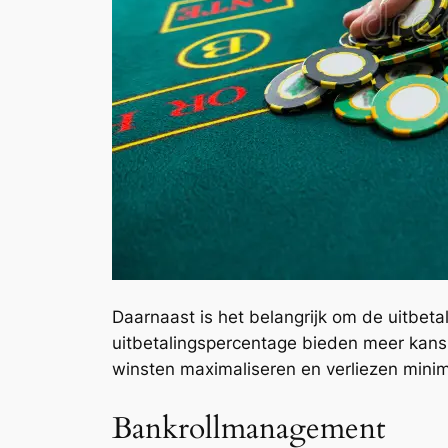
Daarnaast is het belangrijk om de uitbet
uitbetalingspercentage bieden meer kans o
winsten maximaliseren en verliezen minim
Bankrollmanagement