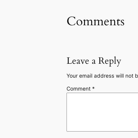
Comments
Leave a Reply
Your email address will not 
Comment
*