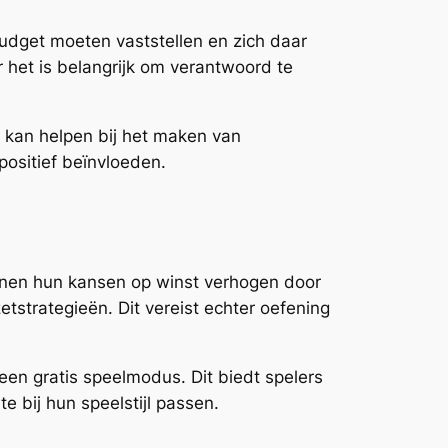
udget moeten vaststellen en zich daar
r het is belangrijk om verantwoord te
 kan helpen bij het maken van
positief beïnvloeden.
kunnen hun kansen op winst verhogen door
tstrategieën. Dit vereist echter oefening
 een gratis speelmodus. Dit biedt spelers
e bij hun speelstijl passen.