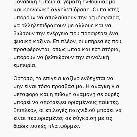
μοναδική εμπειρία, γεμάτη ενθουσιασμό
και κοινωνική αλληλεπίδραση. Οι παίκτες
μπορούν να απολαύσουν την ατμόσφαιρα,
να αλληλεπιδράσουν με άλλους και να
βιώσουν την ενέργεια που προσφέρει ένα
φυσικό καζίνο. Επιπλέον, οι υπηρεσίες που
προσφέρονται, όπως μπαρ και εστιατόρια,
μπορούν να βελτιώσουν την συνολική
εμπειρία.
Ωστόσο, τα επίγεια καζίνο ενδέχεται να
μην είναι τόσο προσβάσιμα. Η ανάγκη για
μεταφορά και η πιθανή αναμονή σε ουρές
μπορεί να αποτρέψει ορισμένους παίκτες.
Επιπλέον, οι επιλογές παιχνιδιού μπορεί να
είναι περιορισμένες σε σύγκριση με τις
διαδικτυακές πλατφόρμες.