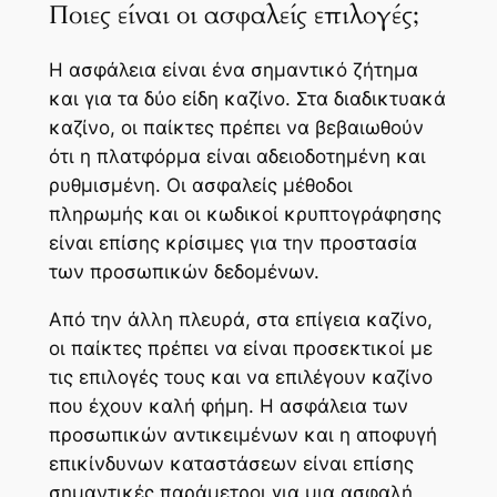
Ποιες είναι οι ασφαλείς επιλογές;
Η ασφάλεια είναι ένα σημαντικό ζήτημα
και για τα δύο είδη καζίνο. Στα διαδικτυακά
καζίνο, οι παίκτες πρέπει να βεβαιωθούν
ότι η πλατφόρμα είναι αδειοδοτημένη και
ρυθμισμένη. Οι ασφαλείς μέθοδοι
πληρωμής και οι κωδικοί κρυπτογράφησης
είναι επίσης κρίσιμες για την προστασία
των προσωπικών δεδομένων.
Από την άλλη πλευρά, στα επίγεια καζίνο,
οι παίκτες πρέπει να είναι προσεκτικοί με
τις επιλογές τους και να επιλέγουν καζίνο
που έχουν καλή φήμη. Η ασφάλεια των
προσωπικών αντικειμένων και η αποφυγή
επικίνδυνων καταστάσεων είναι επίσης
σημαντικές παράμετροι για μια ασφαλή