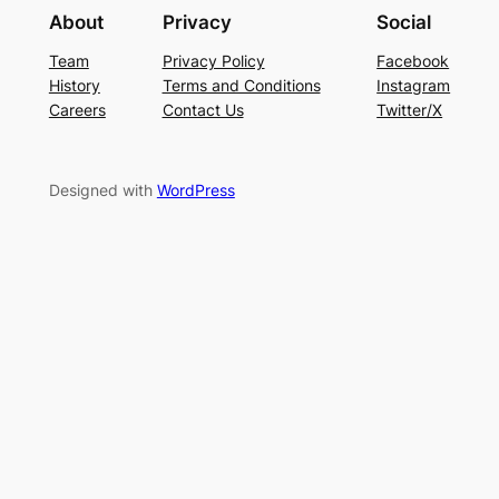
About
Privacy
Social
Team
Privacy Policy
Facebook
History
Terms and Conditions
Instagram
Careers
Contact Us
Twitter/X
Designed with
WordPress