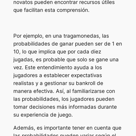
novatos pueden encontrar recursos útiles
que facilitan esta comprensión.
Por ejemplo, en una tragamonedas, las
probabilidades de ganar pueden ser de 1 en
10, lo que implica que por cada diez
jugadas, es probable que solo se gane una
vez. Este entendimiento ayuda a los
jugadores a establecer expectativas
realistas y a gestionar su bankroll de
manera efectiva. Así, al familiarizarse con
las probabilidades, los jugadores pueden
tomar decisiones más informadas durante
su experiencia de juego.
Además, es importante tener en cuenta que
las probabilidades pueden variar según el