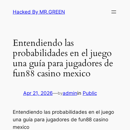
Skip
Hacked By MR.GREEN
to
content
Entendiendo las
probabilidades en el juego
una guía para jugadores de
fun88 casino mexico
Apr 21, 2026
—
admin
in
Public
by
Entendiendo las probabilidades en el juego
una guía para jugadores de fun88 casino
mexico