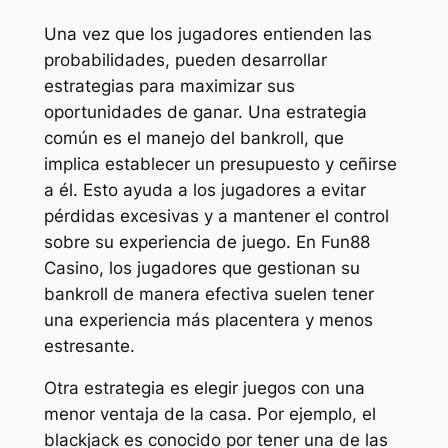
Una vez que los jugadores entienden las
probabilidades, pueden desarrollar
estrategias para maximizar sus
oportunidades de ganar. Una estrategia
común es el manejo del bankroll, que
implica establecer un presupuesto y ceñirse
a él. Esto ayuda a los jugadores a evitar
pérdidas excesivas y a mantener el control
sobre su experiencia de juego. En Fun88
Casino, los jugadores que gestionan su
bankroll de manera efectiva suelen tener
una experiencia más placentera y menos
estresante.
Otra estrategia es elegir juegos con una
menor ventaja de la casa. Por ejemplo, el
blackjack es conocido por tener una de las