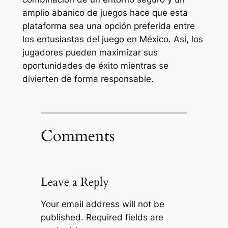
amplio abanico de juegos hace que esta
plataforma sea una opción preferida entre
los entusiastas del juego en México. Así, los
jugadores pueden maximizar sus
oportunidades de éxito mientras se
divierten de forma responsable.
Comments
Leave a Reply
Your email address will not be
published.
Required fields are