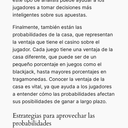
este tipo de análisis puede ayudar a los
jugadores a tomar decisiones más
inteligentes sobre sus apuestas.
Finalmente, también están las
probabilidades de la casa, que representan
la ventaja que tiene el casino sobre el
jugador. Cada juego tiene una ventaja de la
casa diferente, que puede ser de un
pequeño porcentaje en juegos como el
blackjack, hasta mayores porcentajes en
tragamonedas. Conocer la ventaja de la
casa es vital, ya que ayuda a los jugadores
a entender cómo las probabilidades afectan
sus posibilidades de ganar a largo plazo.
Estrategias para aprovechar las
probabilidades