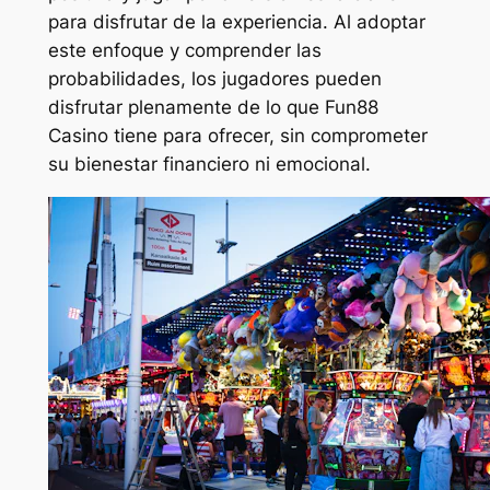
para disfrutar de la experiencia. Al adoptar
este enfoque y comprender las
probabilidades, los jugadores pueden
disfrutar plenamente de lo que Fun88
Casino tiene para ofrecer, sin comprometer
su bienestar financiero ni emocional.