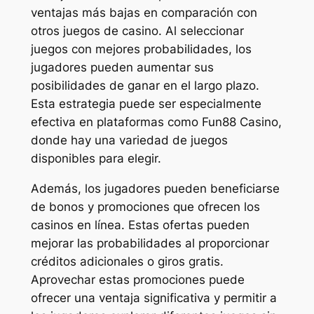
ventajas más bajas en comparación con
otros juegos de casino. Al seleccionar
juegos con mejores probabilidades, los
jugadores pueden aumentar sus
posibilidades de ganar en el largo plazo.
Esta estrategia puede ser especialmente
efectiva en plataformas como Fun88 Casino,
donde hay una variedad de juegos
disponibles para elegir.
Además, los jugadores pueden beneficiarse
de bonos y promociones que ofrecen los
casinos en línea. Estas ofertas pueden
mejorar las probabilidades al proporcionar
créditos adicionales o giros gratis.
Aprovechar estas promociones puede
ofrecer una ventaja significativa y permitir a