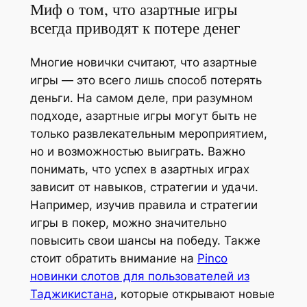
Миф о том, что азартные игры
всегда приводят к потере денег
Многие новички считают, что азартные
игры — это всего лишь способ потерять
деньги. На самом деле, при разумном
подходе, азартные игры могут быть не
только развлекательным мероприятием,
но и возможностью выиграть. Важно
понимать, что успех в азартных играх
зависит от навыков, стратегии и удачи.
Например, изучив правила и стратегии
игры в покер, можно значительно
повысить свои шансы на победу. Также
стоит обратить внимание на
Pinco
новинки слотов для пользователей из
Таджикистана
, которые открывают новые