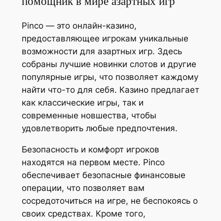
помощник в мире азартных игр
Pinco — это онлайн-казино,
предоставляющее игрокам уникальные
возможности для азартных игр. Здесь
собраны лучшие новинки слотов и другие
популярные игры, что позволяет каждому
найти что-то для себя. Казино предлагает
как классические игры, так и
современные новшества, чтобы
удовлетворить любые предпочтения.
Безопасность и комфорт игроков
находятся на первом месте. Pinco
обеспечивает безопасные финансовые
операции, что позволяет вам
сосредоточиться на игре, не беспокоясь о
своих средствах. Кроме того,