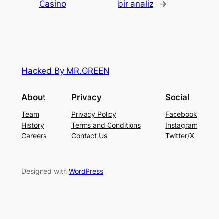
Casino
bir analiz
→
Hacked By MR.GREEN
About
Privacy
Social
Team
Privacy Policy
Facebook
History
Terms and Conditions
Instagram
Careers
Contact Us
Twitter/X
Designed with
WordPress