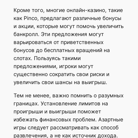
Кроме того, многие онлайн-казино, такие
как Pinco, предлагают различные бонусы
и акции, которые могут помочь увеличить
банкролл. Эти предложения могут
варьироваться от приветственных
бонусов до бесплатных вращений на
слотах. Пользуясь такими
предложениями, игроки могут
существенно сократить свои риски и
увеличить свои шансы на выигрыш.
Тем не менее, важно помнить о разумных
границах. Установление лимитов на
проигрыши и выигрыши поможет
избежать финансовых проблем. Азартные
игры следует рассматривать как способ
развлечения, а не как источник дохода.