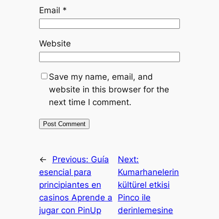
Email
*
Website
Save my name, email, and
website in this browser for the
next time I comment.
←
Previous:
Guía
Next:
esencial para
Kumarhanelerin
principiantes en
kültürel etkisi
casinos Aprende a
Pinco ile
jugar con PinUp
derinlemesine