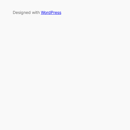
Designed with
WordPress