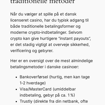
traditionelle metoder
Når du vælger at spille på et dansk
licenseret casino, har du typisk adgang til
både traditionelle betalingsformer og
moderne crypto‑indbetalinger. Selvom
crypto kan give hurtigere “instant payouts”,
er det stadig vigtigt at overveje sikkerhed,
verificering og gebyrer.
Her er en oversigt over de mest almindelige
betalingsmetoder i danske casinoer:
Bankoverførsel (hurtig, men kan tage
1‑2 hverdage)
Visa/MasterCard (umiddelbar
indbetaling, gebyr på ca. 1 %)
Trustly (direkte fra din netbank, ofte