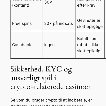
30×
(kontant)
efter krav
Gevinster er
Free spins
20× på indsats
skattepligtige
Betalt som
Cashback
Ingen
rabat – ikke
skattepligtigt
Sikkerhed, KYC og
ansvarligt spil i
crypto‑relaterede casinoer
Selvom du bruger crypto til at indbetale, er