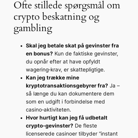
Ofte stillede spørgsmål om
crypto beskatning og
gambling
Skal jeg betale skat på gevinster fra
en bonus?
Kun de faktiske gevinster,
du opnår efter at have opfyldt
wagering‑krav, er skattepligtige.
Kan jeg trække mine
kryptotransaktionsgebyrer fra?
Ja –
så længe du kan dokumentere dem
som en udgift i forbindelse med
casino‑aktiviteten.
Hvor hurtigt kan jeg få udbetalt
crypto‑gevinster?
De fleste
licenserede casinoer tilbyder “instant