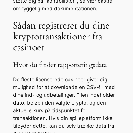
sætte dig på “kontrollisten”, så vær ekstra
omhyggelig med dokumentationen.
Sådan registrerer du dine
kryptotransaktioner fra
casinoet
Hvor du finder rapporteringsdata
De fleste licenserede casinoer giver dig
mulighed for at downloade en CSV‑fil med
dine ind- og udbetalinger. Filen indeholder
dato, beløb i den valgte crypto, og den
aktuelle kurs på tidspunktet for
transaktionen. Hvis din spilleplatform ikke
tilbyder dette, kan du selv trække data fra