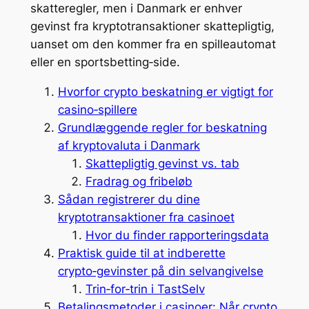
skatteregler, men i Danmark er enhver
gevinst fra kryptotransaktioner skattepligtig,
uanset om den kommer fra en spilleautomat
eller en sportsbetting‑side.
Hvorfor crypto beskatning er vigtigt for
casino‑spillere
Grundlæggende regler for beskatning
af kryptovaluta i Danmark
Skattepligtig gevinst vs. tab
Fradrag og fribeløb
Sådan registrerer du dine
kryptotransaktioner fra casinoet
Hvor du finder rapporteringsdata
Praktisk guide til at indberette
crypto‑gevinster på din selvangivelse
Trin‑for‑trin i TastSelv
Betalingsmetoder i casinoer: Når crypto