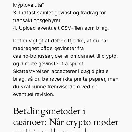
kryptovaluta”.
3. Indtast samlet gevinst og fradrag for
transaktionsgebyrer.
4. Upload eventuelt CSV‑filen som bilag.
Det er vigtigt at dobbelttjekke, at du har
medregnet både gevinster fra
casino‑bonusser, der er omdannet til crypto,
og direkte gevinster fra spillet.
Skattestyrelsen accepterer i dag digitale
bilag, så du behøver ikke printe papirer, men
du skal kunne fremvise dem ved en
eventuel revision.
Betalingsmetoder i
casinoer: Når crypto møder