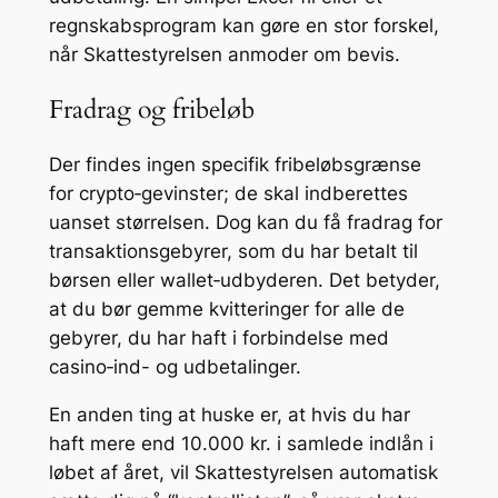
regnskabsprogram kan gøre en stor forskel,
når Skattestyrelsen anmoder om bevis.
Fradrag og fribeløb
Der findes ingen specifik fribeløbsgrænse
for crypto‑gevinster; de skal indberettes
uanset størrelsen. Dog kan du få fradrag for
transaktionsgebyrer, som du har betalt til
børsen eller wallet‑udbyderen. Det betyder,
at du bør gemme kvitteringer for alle de
gebyrer, du har haft i forbindelse med
casino‑ind- og udbetalinger.
En anden ting at huske er, at hvis du har
haft mere end 10.000 kr. i samlede indlån i
løbet af året, vil Skattestyrelsen automatisk