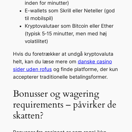
inden for minutter)
E-wallets som Skrill eller Neteller (god
til mobilspil)
Kryptovalutaer som Bitcoin eller Ether
(typisk 5‑15 minutter, men med høj
volatilitet)
Hvis du foretrækker at undgå kryptovaluta
helt, kan du læse mere om
danske casino
sider uden rofus
og finde platforme, der kun
accepterer traditionelle betalingsformer.
Bonusser og wagering
requirements – påvirker de
skatten?