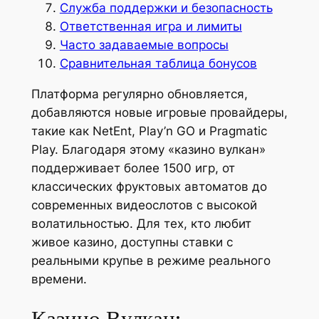
Служба поддержки и безопасность
Ответственная игра и лимиты
Часто задаваемые вопросы
Сравнительная таблица бонусов
Платформа регулярно обновляется,
добавляются новые игровые провайдеры,
такие как NetEnt, Play’n GO и Pragmatic
Play. Благодаря этому «казино вулкан»
поддерживает более 1500 игр, от
классических фруктовых автоматов до
современных видеослотов с высокой
волатильностью. Для тех, кто любит
живое казино, доступны ставки с
реальными крупье в режиме реального
времени.