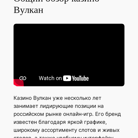
Вулкан
Казино Вулкан уже несколько лет
занимает лидирующие позиции на
российском рынке онлайн‑игр. Его бренд
известен благодаря яркой графике,
широкому ассортименту слотов и живых
столов, а также удобному интерфейсу,