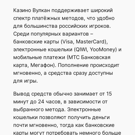
Казино Вулкан поддерживает широкий
спектр платёжных методов, что удобно
для большинства российских игроков.
Среди популярных вариантов –
банковские карты (Visa, MasterCard),
электронные кошельки (QIWI, YooMoney) и
мобильные платежи (МТС Банковская
карта, Мегафон). Пополнение происходит
мгновенно, а средства сразу доступны
для игры.
Вывод средств обычно занимает от 15
минут до 24 часов, в зависимости от
выбранного метода. Электронные
кошельки позволяют получить деньги
почти мгновенно, тогда как банковские
карты могут потребовать немного больше