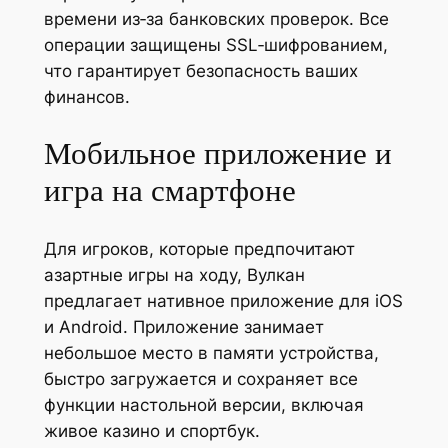
времени из‑за банковских проверок. Все
операции защищены SSL‑шифрованием,
что гарантирует безопасность ваших
финансов.
Мобильное приложение и
игра на смартфоне
Для игроков, которые предпочитают
азартные игры на ходу, Вулкан
предлагает нативное приложение для iOS
и Android. Приложение занимает
небольшое место в памяти устройства,
быстро загружается и сохраняет все
функции настольной версии, включая
живое казино и спортбук.