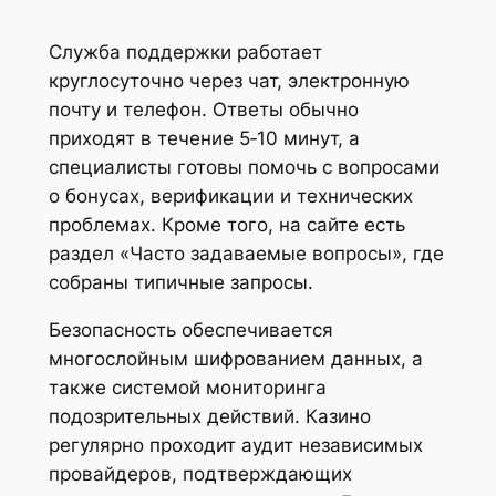
Служба поддержки работает
круглосуточно через чат, электронную
почту и телефон. Ответы обычно
приходят в течение 5‑10 минут, а
специалисты готовы помочь с вопросами
о бонусах, верификации и технических
проблемах. Кроме того, на сайте есть
раздел «Часто задаваемые вопросы», где
собраны типичные запросы.
Безопасность обеспечивается
многослойным шифрованием данных, а
также системой мониторинга
подозрительных действий. Казино
регулярно проходит аудит независимых
провайдеров, подтверждающих