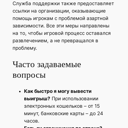
Служба поддержки также предоставляет
ссылки на организации, оказывающие
помощь игрокам с проблемой азартной
зависимости. Все эти меры направлены
на то, чтобы игровой процесс оставался
развлечением, а не превращался в
проблему.
Часто задаваемые
вопросы
Как быстро я могу вывести
выигрыш?
При использовании
электронных кошельков – от 15
минут, банковские карты – до 24
часов.