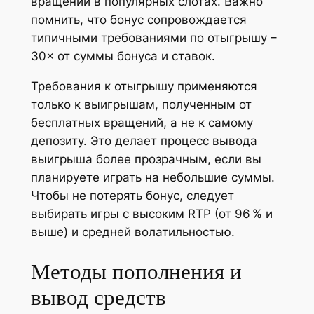
вращений в популярных слотах. Важно
помнить, что бонус сопровождается
типичными требованиями по отыгрышу –
30× от суммы бонуса и ставок.
Требования к отыгрышу применяются
только к выигрышам, полученным от
бесплатных вращений, а не к самому
депозиту. Это делает процесс вывода
выигрыша более прозрачным, если вы
планируете играть на небольшие суммы.
Чтобы не потерять бонус, следует
выбирать игры с высоким RTP (от 96 % и
выше) и средней волатильностью.
Методы пополнения и
вывод средств