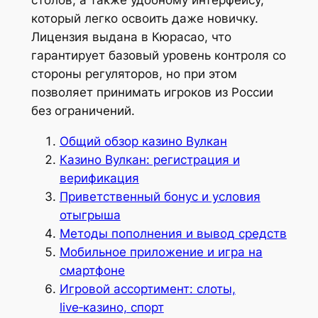
который легко освоить даже новичку.
Лицензия выдана в Кюрасао, что
гарантирует базовый уровень контроля со
стороны регуляторов, но при этом
позволяет принимать игроков из России
без ограничений.
Общий обзор казино Вулкан
Казино Вулкан: регистрация и
верификация
Приветственный бонус и условия
отыгрыша
Методы пополнения и вывод средств
Мобильное приложение и игра на
смартфоне
Игровой ассортимент: слоты,
live‑казино, спорт