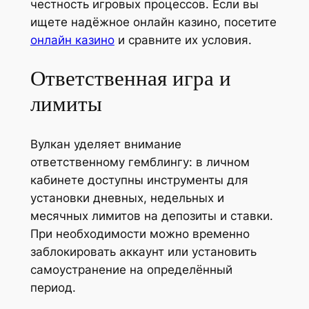
честность игровых процессов. Если вы
ищете надёжное онлайн казино, посетите
онлайн казино
и сравните их условия.
Ответственная игра и
лимиты
Вулкан уделяет внимание
ответственному гемблингу: в личном
кабинете доступны инструменты для
установки дневных, недельных и
месячных лимитов на депозиты и ставки.
При необходимости можно временно
заблокировать аккаунт или установить
самоустранение на определённый
период.