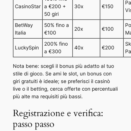
Pa
CasinoStar
a €200 +
30x
€150
Vi
50 giri
BetWay
50% fino a
Po
20x
€100
Italia
€100
Ma
200% fino
Skr
LuckySpin
40x
€200
a €300
Pa
Nota bene: scegli il bonus più adatto al tuo
stile di gioco. Se ami le slot, un bonus con
giri gratuiti è ideale; se preferisci il casinò
live o il betting, cerca offerte con percentuali
più alte ma requisiti più bassi.
Registrazione e verifica:
passo passo