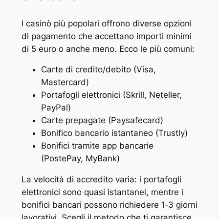
I casinò più popolari offrono diverse opzioni
di pagamento che accettano importi minimi
di 5 euro o anche meno. Ecco le più comuni:
Carte di credito/debito (Visa,
Mastercard)
Portafogli elettronici (Skrill, Neteller,
PayPal)
Carte prepagate (Paysafecard)
Bonifico bancario istantaneo (Trustly)
Bonifici tramite app bancarie
(PostePay, MyBank)
La velocità di accredito varia: i portafogli
elettronici sono quasi istantanei, mentre i
bonifici bancari possono richiedere 1‑3 giorni
lavorativi. Scegli il metodo che ti garantisce