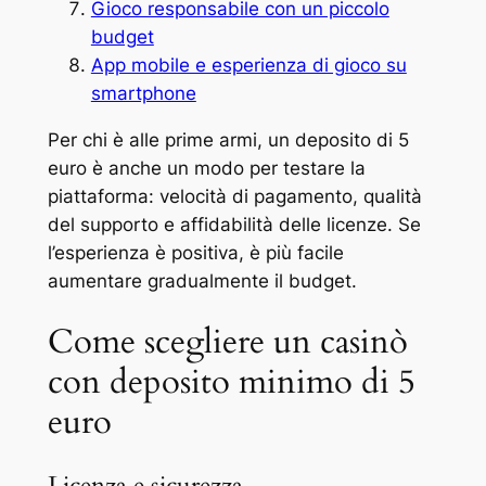
Gioco responsabile con un piccolo
budget
App mobile e esperienza di gioco su
smartphone
Per chi è alle prime armi, un deposito di 5
euro è anche un modo per testare la
piattaforma: velocità di pagamento, qualità
del supporto e affidabilità delle licenze. Se
l’esperienza è positiva, è più facile
aumentare gradualmente il budget.
Come scegliere un casinò
con deposito minimo di 5
euro
Licenza e sicurezza