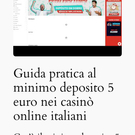
Guida pratica al
minimo deposito 5
euro nei casinò
online italiani