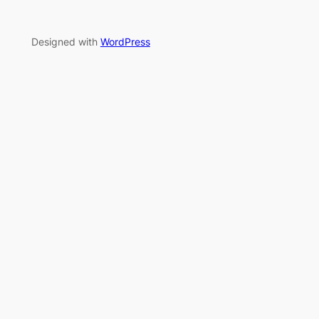
Designed with
WordPress