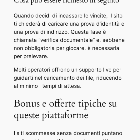
Cosa può essere richiesto in seguito
Quando decidi di incassare le vincite, il sito
ti chiederà di caricare una prova d’identità e
una prova di indirizzo. Questa fase è
chiamata “verifica documentale” e, sebbene
non obbligatoria per giocare, è necessaria
per prelevare.
Molti operatori offrono un supporto live per
guidarti nel caricamento dei file, riducendo
al minimo i tempi di attesa.
Bonus e offerte tipiche su
queste piattaforme
I siti scommesse senza documenti puntano