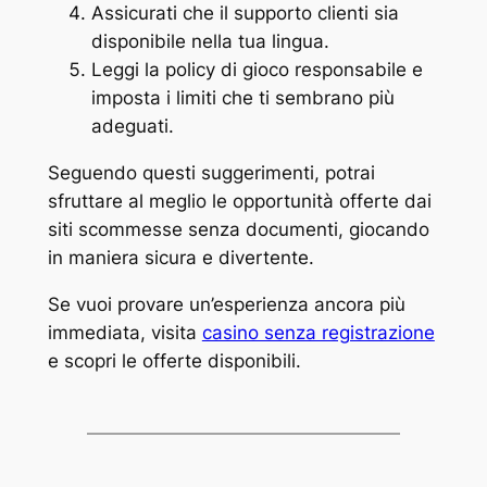
Assicurati che il supporto clienti sia
disponibile nella tua lingua.
Leggi la policy di gioco responsabile e
imposta i limiti che ti sembrano più
adeguati.
Seguendo questi suggerimenti, potrai
sfruttare al meglio le opportunità offerte dai
siti scommesse senza documenti, giocando
in maniera sicura e divertente.
Se vuoi provare un’esperienza ancora più
immediata, visita
casino senza registrazione
e scopri le offerte disponibili.