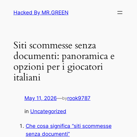
Skip
Hacked By MR.GREEN
to
content
Siti scommesse senza
documenti: panoramica e
opzioni per i giocatori
italiani
May 11, 2026
—
rook9787
by
in
Uncategorized
Che cosa significa “siti scommesse
senza documenti”