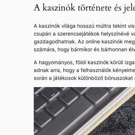
A kaszinók története és je
A kaszinók világa hosszú múltra tekint v
csupán a szerencsejátékok helyszínévé vá
gazdagodhatnak. Az online kaszinók megj
számára, hogy bármikor és bárhonnan élv
A hagyományos, földi kaszinók körüli izga
adnak arra, hogy a felhasználók kényelmes
során a játékosok különböző bónuszokat é