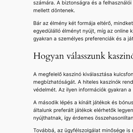
számára. A biztonságra és a felhasználói
mellett döntenek.
Bár az élmény két formája eltérő, mindke
egyedülálló élményt nyújt, míg az online
gyakran a személyes preferenciák és a já
Hogyan válasszunk kaszin
A megfelelő kaszinó kiválasztása kulcsfon
megbízhatóságát. A hiteles kaszinók rend
védelmét. Az ilyen információk gyakran a
A második lépés a kínált játékok és bónus
általunk preferált játékok elérhetők legy
nyújthatnak, így érdemes összehasonlítani
Továbbá, az ügyfélszolgálat minősége is