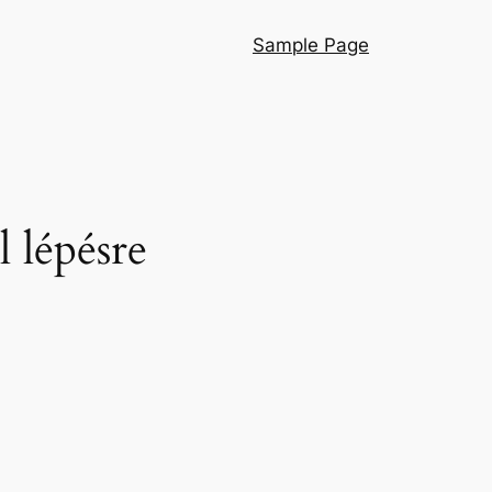
Sample Page
 lépésre