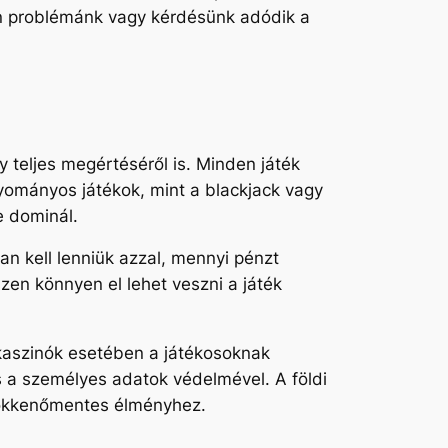
yen problémánk vagy kérdésünk adódik a
 teljes megértéséről is. Minden játék
yományos játékok, mint a blackjack vagy
e dominál.
ban kell lenniük azzal, mennyi pénzt
zen könnyen el lehet veszni a játék
 kaszinók esetében a játékosoknak
és a személyes adatok védelmével. A földi
zökkenőmentes élményhez.