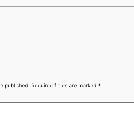
be published.
Required fields are marked
*