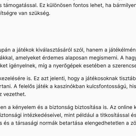
os támogatással. Ez különösen fontos lehet, ha bármil
gítségre van szükség.
pán a játékok kiválasztásáról szól, hanem a játékélmény
giákkal, amelyeket érdemes alaposan megismerni. A hag
eket igényelnek, míg a nyerőgépek esetében a szerencs
 kezelésére is. Ez azt jelenti, hogy a játékosoknak tisztá
tani. A felelős játék a kaszinókban kulcsfontosságú, his
 vezethet.
n a kényelem és a biztonság biztosítása is. Az online
ztonsági intézkedéseivel, mint például a titkosítással 
s és a társasági normák betartása elengedhetetlen a 