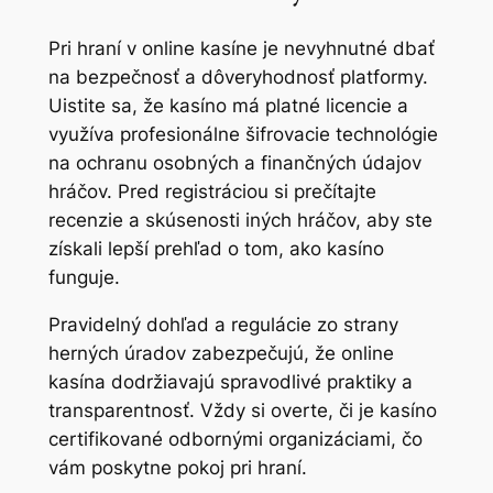
Pri hraní v online kasíne je nevyhnutné dbať
na bezpečnosť a dôveryhodnosť platformy.
Uistite sa, že kasíno má platné licencie a
využíva profesionálne šifrovacie technológie
na ochranu osobných a finančných údajov
hráčov. Pred registráciou si prečítajte
recenzie a skúsenosti iných hráčov, aby ste
získali lepší prehľad o tom, ako kasíno
funguje.
Pravidelný dohľad a regulácie zo strany
herných úradov zabezpečujú, že online
kasína dodržiavajú spravodlivé praktiky a
transparentnosť. Vždy si overte, či je kasíno
certifikované odbornými organizáciami, čo
vám poskytne pokoj pri hraní.