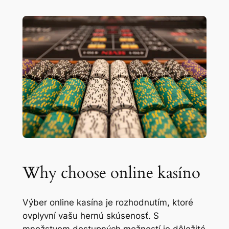
Why choose online kasíno
Výber online kasína je rozhodnutím, ktoré
ovplyvní vašu hernú skúsenosť. S
množstvom dostupných možností je dôležité