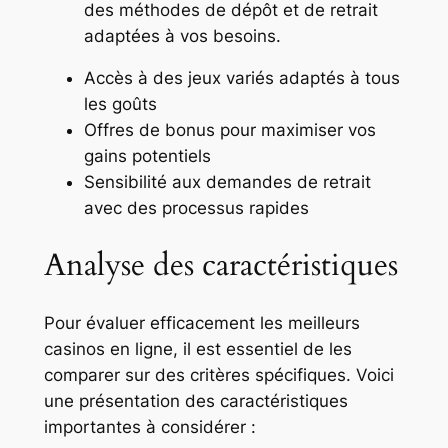
des méthodes de dépôt et de retrait
adaptées à vos besoins.
Accès à des jeux variés adaptés à tous
les goûts
Offres de bonus pour maximiser vos
gains potentiels
Sensibilité aux demandes de retrait
avec des processus rapides
Analyse des caractéristiques
Pour évaluer efficacement les meilleurs
casinos en ligne, il est essentiel de les
comparer sur des critères spécifiques. Voici
une présentation des caractéristiques
importantes à considérer :