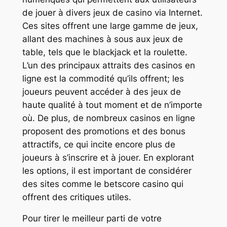
de jouer à divers jeux de casino via Internet.
Ces sites offrent une large gamme de jeux,
allant des machines à sous aux jeux de
table, tels que le blackjack et la roulette.
L’un des principaux attraits des casinos en
ligne est la commodité qu’ils offrent; les
joueurs peuvent accéder à des jeux de
haute qualité à tout moment et de n’importe
où. De plus, de nombreux casinos en ligne
proposent des promotions et des bonus
attractifs, ce qui incite encore plus de
joueurs à s’inscrire et à jouer. En explorant
les options, il est important de considérer
des sites comme le betscore casino qui
offrent des critiques utiles.
Pour tirer le meilleur parti de votre