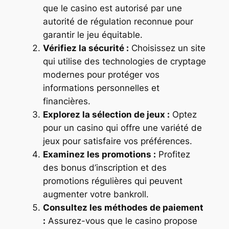
que le casino est autorisé par une
autorité de régulation reconnue pour
garantir le jeu équitable.
Vérifiez la sécurité :
Choisissez un site
qui utilise des technologies de cryptage
modernes pour protéger vos
informations personnelles et
financières.
Explorez la sélection de jeux :
Optez
pour un casino qui offre une variété de
jeux pour satisfaire vos préférences.
Examinez les promotions :
Profitez
des bonus d’inscription et des
promotions régulières qui peuvent
augmenter votre bankroll.
Consultez les méthodes de paiement
:
Assurez-vous que le casino propose