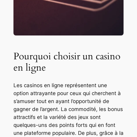
Pourquoi choisir un casino
en ligne
Les casinos en ligne représentent une
option attrayante pour ceux qui cherchent à
s’amuser tout en ayant l’opportunité de
gagner de l’argent. La commodité, les bonus
attractifs et la variété des jeux sont
quelques-uns des points forts qui en font
une plateforme populaire. De plus, grâce à la