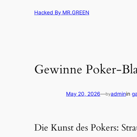
Skip
Hacked By MR.GREEN
to
content
Gewinne Poker-Blau
May 20, 2026
—
admin
in
g
by
Die Kunst des Pokers: Stra