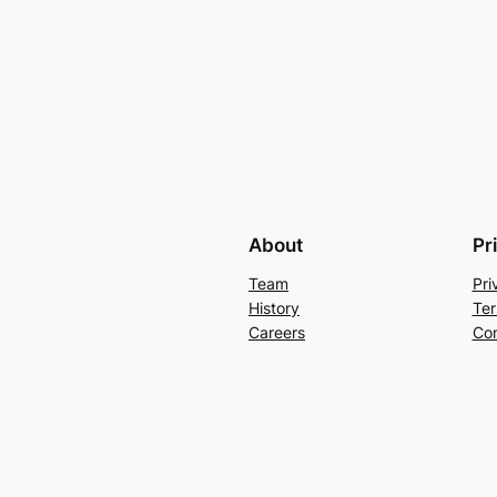
About
Pr
Team
Pri
History
Ter
Careers
Con