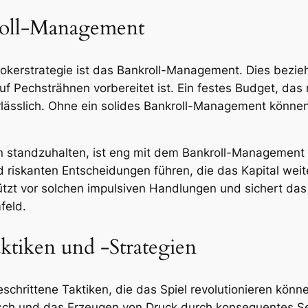
roll-Management
 Pokerstrategie ist das Bankroll-Management. Dies bezieh
f Pechsträhnen vorbereitet ist. Ein festes Budget, das 
rlässlich. Ohne ein solides Bankroll-Management können
 standzuhalten, ist eng mit dem Bankroll-Management 
riskanten Entscheidungen führen, die das Kapital weiter
hützt vor solchen impulsiven Handlungen und sichert das
feld.
ktiken und -Strategien
schrittene Taktiken, die das Spiel revolutionieren kön
isch und das Erzeugen von Druck durch konsequentes S