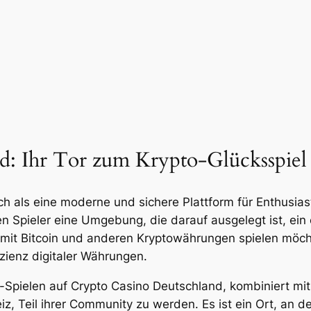
d: Ihr Tor zum Krypto-Glücksspiel
ich als eine moderne und sichere Plattform für Enthusi
 Spieler eine Umgebung, die darauf ausgelegt ist, ein e
mit Bitcoin und anderen Kryptowährungen spielen möcht
zienz digitaler Währungen.
Spielen auf Crypto Casino Deutschland, kombiniert mit 
iz, Teil ihrer Community zu werden. Es ist ein Ort, an d