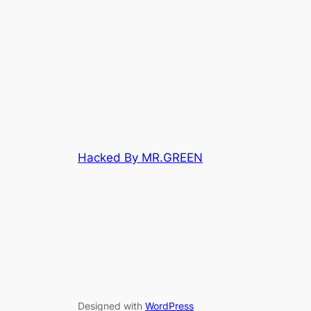
Hacked By MR.GREEN
Designed with
WordPress