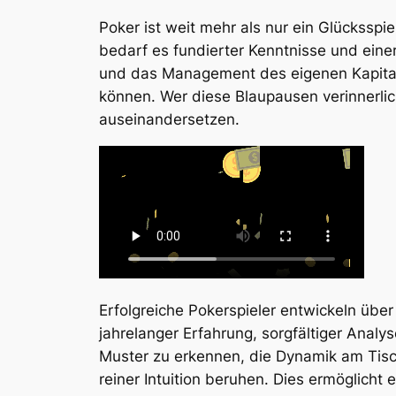
Poker ist weit mehr als nur ein Glücksspie
bedarf es fundierter Kenntnisse und eine
und das Management des eigenen Kapital
können. Wer diese Blaupausen verinnerlich
auseinandersetzen.
Erfolgreiche Pokerspieler entwickeln über
jahrelanger Erfahrung, sorgfältiger Analy
Muster zu erkennen, die Dynamik am Tisc
reiner Intuition beruhen. Dies ermöglicht e