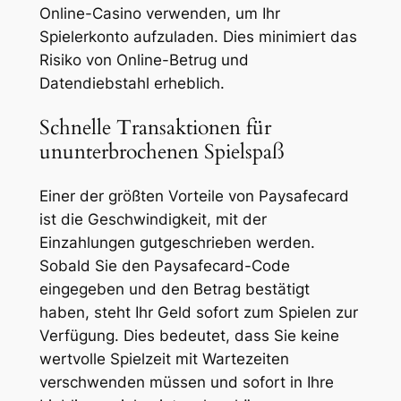
Online-Casino verwenden, um Ihr
Spielerkonto aufzuladen. Dies minimiert das
Risiko von Online-Betrug und
Datendiebstahl erheblich.
Schnelle Transaktionen für
ununterbrochenen Spielspaß
Einer der größten Vorteile von Paysafecard
ist die Geschwindigkeit, mit der
Einzahlungen gutgeschrieben werden.
Sobald Sie den Paysafecard-Code
eingegeben und den Betrag bestätigt
haben, steht Ihr Geld sofort zum Spielen zur
Verfügung. Dies bedeutet, dass Sie keine
wertvolle Spielzeit mit Wartezeiten
verschwenden müssen und sofort in Ihre