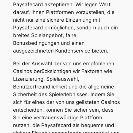
Paysafecard akzeptieren. Wir legen Wert
darauf, Ihnen Plattformen vorzustellen, die
nicht nur eine sichere Einzahlung mit
Paysafecard ermöglichen, sondern auch ein
breites Spielangebot, faire
Bonusbedingungen und einen
ausgezeichneten Kundenservice bieten.
Bei der Auswahl der von uns empfohlenen
Casinos berücksichtigen wir Faktoren wie
Lizenzierung, Spielauswahl,
Benutzerfreundlichkeit und die allgemeine
Sicherheit des Spielerlebnisses. Indem Sie
sich für eines der von uns gelisteten Casinos
entscheiden, können Sie sicher sein, dass
Sie eine vertrauenswürdige Plattform
nutzen, die Paysafecard als bequeme und
sichere Einzahlungsmethode unterstützt und