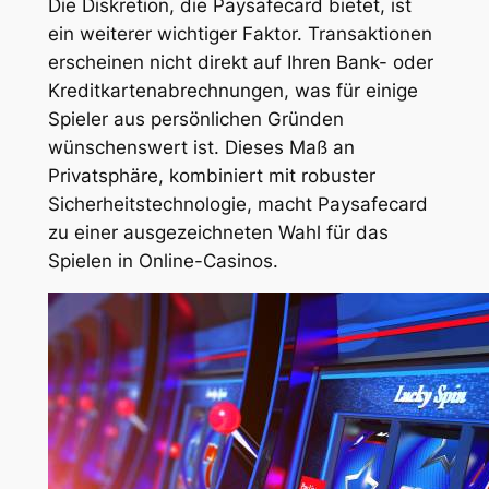
Die Diskretion, die Paysafecard bietet, ist
ein weiterer wichtiger Faktor. Transaktionen
erscheinen nicht direkt auf Ihren Bank- oder
Kreditkartenabrechnungen, was für einige
Spieler aus persönlichen Gründen
wünschenswert ist. Dieses Maß an
Privatsphäre, kombiniert mit robuster
Sicherheitstechnologie, macht Paysafecard
zu einer ausgezeichneten Wahl für das
Spielen in Online-Casinos.