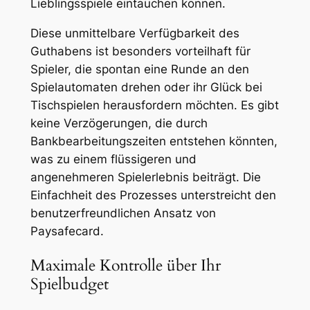
Lieblingsspiele eintauchen können.
Diese unmittelbare Verfügbarkeit des
Guthabens ist besonders vorteilhaft für
Spieler, die spontan eine Runde an den
Spielautomaten drehen oder ihr Glück bei
Tischspielen herausfordern möchten. Es gibt
keine Verzögerungen, die durch
Bankbearbeitungszeiten entstehen könnten,
was zu einem flüssigeren und
angenehmeren Spielerlebnis beiträgt. Die
Einfachheit des Prozesses unterstreicht den
benutzerfreundlichen Ansatz von
Paysafecard.
Maximale Kontrolle über Ihr
Spielbudget